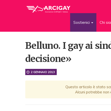
Sostienici
Chi s
Belluno. I gay ai si
decisione»
2 GENNAIO 2013
Questo articolo è stato scr
Alcuni potrebbe non e