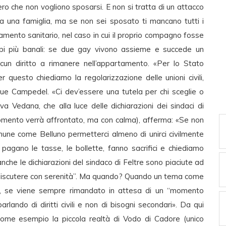
ro che non vogliono sposarsi. E non si tratta di un attacco
rea una famiglia, ma se non sei sposato ti mancano tutti i
tamento sanitario, nel caso in cui il proprio compagno fosse
mpi più banali: se due gay vivono assieme e succede un
alcun diritto a rimanere nell’appartamento. «Per lo Stato
er questo chiediamo la regolarizzazione delle unioni civili,
egue Campedel. «Ci dev’essere una tutela per chi sceglie o
 Vedana, che alla luce delle dichiarazioni dei sindaci di
gomento verrà affrontato, ma con calma), afferma: «Se non
mune come Belluno permetterci almeno di unirci civilmente
 pagano le tasse, le bollette, fanno sacrifici e chiediamo
nche le dichiarazioni del sindaco di Feltre sono piaciute ad
 discutere con serenità”. Ma quando? Quando un tema come
à, se viene sempre rimandato in attesa di un “momento
lando di diritti civili e non di bisogni secondari». Da qui
e come esempio la piccola realtà di Vodo di Cadore (unico