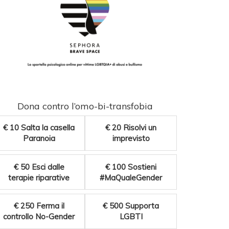
Dona contro l’omo-bi-transfobia
€ 10
Salta la casella
€ 20
Risolvi un
Paranoia
imprevisto
€ 50
Esci dalle
€ 100
Sostieni
terapie riparative
#MaQualeGender
€ 250
Ferma il
€ 500
Supporta
controllo No-Gender
LGBTI