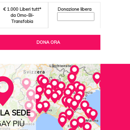
€ 1.000
Liberi tutt*
Donazione libera
da Omo-Bi-
Transfobia
DONA ORA
LA SEDE
AY PIÙ