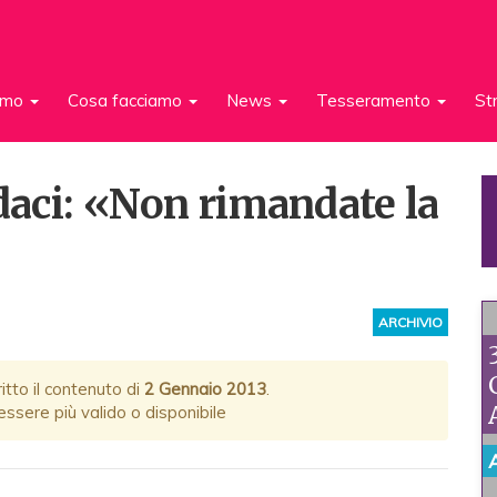
iamo
Cosa facciamo
News
Tesseramento
St
ndaci: «Non rimandate la
ARCHIVIO
itto il contenuto di
2 Gennaio 2013
.
ssere più valido o disponibile