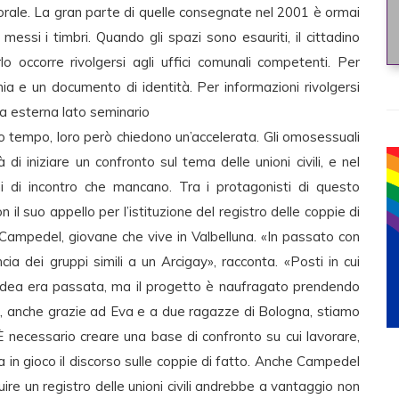
orale. La gran parte di quelle consegnate nel 2001 è ormai
essi i timbri. Quando gli spazi sono esauriti, il cittadino
lo occorre rivolgersi agli uffici comunali competenti. Per
hia e un documento di identità. Per informazioni rivolgersi
na esterna lato seminario
 tempo, loro però chiedono un’accelerata. Gli omosessuali
di iniziare un confronto sul tema delle unioni civili, e nel
i di incontro che mancano. Tra i protagonisti di questo
l suo appello per l’istituzione del registro delle coppie di
 Campedel, giovane che vive in Valbelluna. «In passato con
cia dei gruppi simili a un Arcigay», racconta. «Posti in cui
L’idea era passata, ma il progetto è naufragato prendendo
ra, anche grazie ad Eva e a due ragazze di Bologna, stiamo
È necessario creare una base di confronto su cui lavorare,
tra in gioco il discorso sulle coppie di fatto. Anche Campedel
uire un registro delle unioni civili andrebbe a vantaggio non