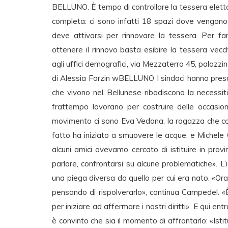
BELLUNO. È tempo di controllare la tessera elett
completa: ci sono infatti 18 spazi dove vengono m
deve attivarsi per rinnovare la tessera. Per far
ottenere il rinnovo basta esibire la tessera vecc
agli uffici demografici, via Mezzaterra 45, palazzi
di Alessia Forzin wBELLUNO I sindaci hanno preso
che vivono nel Bellunese ribadiscono la necessità 
frattempo lavorano per costruire delle occasion
movimento ci sono Eva Vedana, la ragazza che con i
fatto ha iniziato a smuovere le acque, e Michele
alcuni amici avevamo cercato di istituire in provin
parlare, confrontarsi su alcune problematiche». 
una piega diversa da quello per cui era nato. «O
pensando di rispolverarlo», continua Campedel. «
per iniziare ad affermare i nostri diritti». E qui en
è convinto che sia il momento di affrontarlo: «Istit