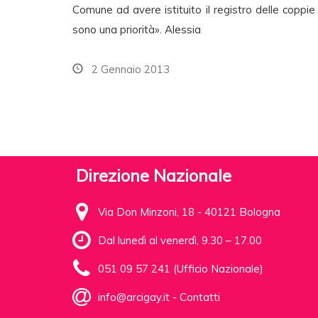
Comune ad avere istituito il registro delle coppie di
sono una priorità». Alessia
2 Gennaio 2013
Direzione Nazionale
Via Don Minzoni, 18 - 40121 Bologna
Dal lunedì al venerdì, 9.30 – 17.00
051 09 57 241 (Ufficio Nazionale)
info@arcigay.it
-
Contatti