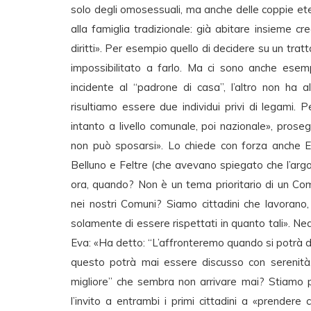
solo degli omosessuali, ma anche delle coppie ete
alla famiglia tradizionale: già abitare insieme c
diritti». Per esempio quello di decidere su un trat
impossibilitato a farlo. Ma ci sono anche ese
incidente al “padrone di casa”, l’altro non ha 
risultiamo essere due individui privi di legami. P
intanto a livello comunale, poi nazionale», pros
non può sposarsi». Lo chiede con forza anche Eva
Belluno e Feltre (che avevano spiegato che l’ar
ora, quando? Non è un tema prioritario di un Co
nei nostri Comuni? Siamo cittadini che lavorano,
solamente di essere rispettati in quanto tali». Nea
Eva: «Ha detto: “L’affronteremo quando si potrà
questo potrà mai essere discusso con serenit
migliore” che sembra non arrivare mai? Stiamo par
l’invito a entrambi i primi cittadini a «prender