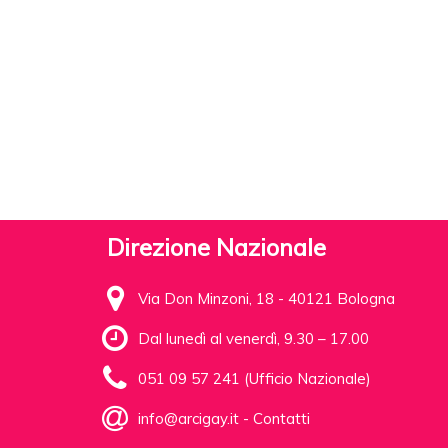
Direzione Nazionale
Via Don Minzoni, 18 - 40121 Bologna
Dal lunedì al venerdì, 9.30 – 17.00
051 09 57 241 (Ufficio Nazionale)
info@arcigay.it
-
Contatti