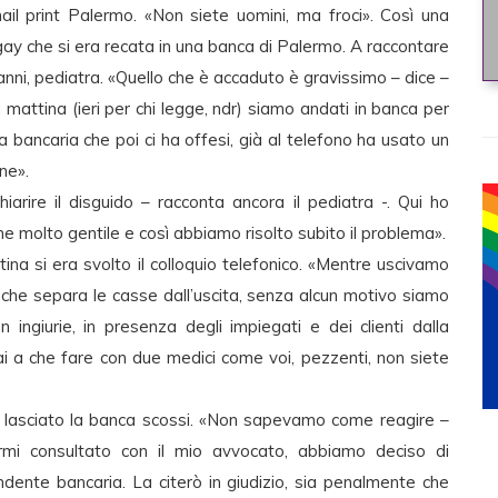
l print Palermo. «Non siete uomini, ma froci». Così una
gay che si era recata in una banca di Palermo. A raccontare
anni, pediatra. «Quello che è accaduto è gravissimo – dice –
mattina (ieri per chi legge, ndr) siamo andati in banca per
a bancaria che poi ci ha offesi, già al telefono ha usato un
ne».
arire il disguido – racconta ancora il pediatra -. Qui ho
n me molto gentile e così abbiamo risolto subito il problema».
tina si era svolto il colloquio telefonico. «Mentre uscivamo
ea che separa le casse dall’uscita, senza alcun motivo siamo
ingiurie, in presenza degli impiegati e dei clienti dalla
ai a che fare con due medici come voi, pezzenti, non siete
 lasciato la banca scossi. «Non sapevamo come reagire –
rmi consultato con il mio avvocato, abbiamo deciso di
ndente bancaria. La citerò in giudizio, sia penalmente che