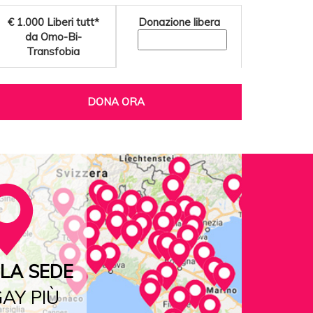
€ 1.000
Liberi tutt*
Donazione libera
da Omo-Bi-
Transfobia
DONA ORA
LA SEDE
AY PIÙ