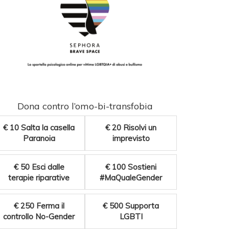
Dona contro l’omo-bi-transfobia
€ 10
Salta la casella
€ 20
Risolvi un
Paranoia
imprevisto
€ 50
Esci dalle
€ 100
Sostieni
terapie riparative
#MaQualeGender
€ 250
Ferma il
€ 500
Supporta
controllo No-Gender
LGBTI