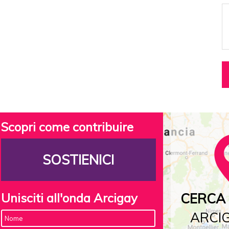
Scopri come contribuire
SOSTIENICI
Unisciti all'onda Arcigay
CERCA 
ARCIG