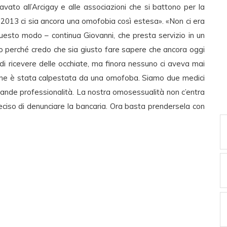
cavato all’Arcigay e alle associazioni che si battono per la
 2013 ci sia ancora una omofobia così estesa». «Non ci era
uesto modo – continua Giovanni, che presta servizio in un
o perché credo che sia giusto fare sapere che ancora oggi
di ricevere delle occhiate, ma finora nessuno ci aveva mai
sone è stata calpestata da una omofoba. Siamo due medici
grande professionalità. La nostra omosessualità non c’entra
eciso di denunciare la bancaria. Ora basta prendersela con