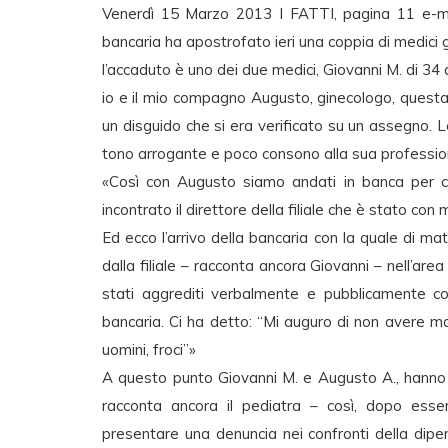
Venerdì 15 Marzo 2013 I FATTI, pagina 11 e-mai
bancaria ha apostrofato ieri una coppia di medici 
l’accaduto è uno dei due medici, Giovanni M. di 34 
io e il mio compagno Augusto, ginecologo, questa 
un disguido che si era verificato su un assegno. L
tono arrogante e poco consono alla sua professio
«Così con Augusto siamo andati in banca per chi
incontrato il direttore della filiale che è stato co
Ed ecco l’arrivo della bancaria con la quale di mat
dalla filiale – racconta ancora Giovanni – nell’ar
stati aggrediti verbalmente e pubblicamente con 
bancaria. Ci ha detto: “Mi auguro di non avere m
uomini, froci”»
A questo punto Giovanni M. e Augusto A., hanno
racconta ancora il pediatra – così, dopo esse
presentare una denuncia nei confronti della dipe