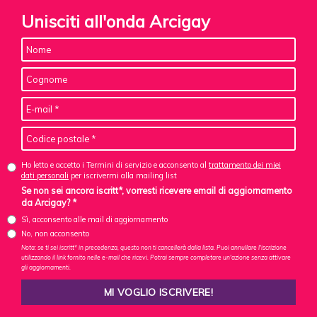
Unisciti all'onda Arcigay
Ho letto e accetto i Termini di servizio e acconsento al
trattamento dei miei
dati personali
per iscrivermi alla mailing list
Se non sei ancora iscritt*, vorresti ricevere email di aggiornamento
da Arcigay? *
Sì, acconsento alle mail di aggiornamento
No, non acconsento
Nota: se ti sei iscritt* in precedenza, questo non ti cancellerà dalla lista. Puoi annullare l'iscrizione
utilizzando il link fornito nelle e-mail che ricevi. Potrai sempre completare un'azione senza attivare
gli aggiornamenti.