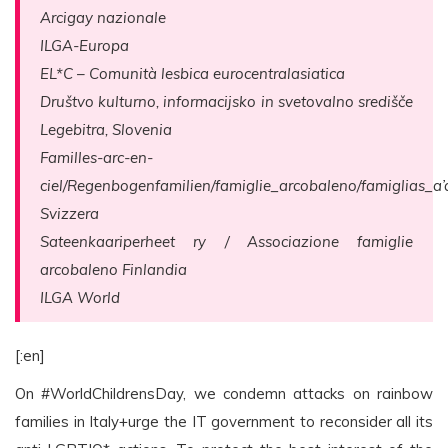
Arcigay nazionale
ILGA-Europa
EL*C – Comunità lesbica eurocentralasiatica
Društvo kulturno, informacijsko in svetovalno središče
Legebitra, Slovenia
Familles-arc-en-
ciel/Regenbogenfamilien/famiglie_arcobaleno/famiglias_a’a
Svizzera
Sateenkaariperheet ry / Associazione famiglie
arcobaleno Finlandia
ILGA World
[:en]
On #WorldChildrensDay, we condemn attacks on rainbow
families in Italy+urge the IT government to reconsider all its