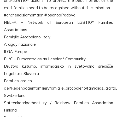
anti-LGBTIQ* actions. To protect the best interest of the
child, families need to be recognised without discrimination
#anchenoisiamomadri #iosonoaPadova
NELFA – Network of European LGBTIQ* Families
Associations
Famiglie Arcobaleno, Italy
Arcigay nazionale
ILGA-Europe
EL*C – Eurocentralasian Lesbian* Community
Društvo kulturno, informacijsko in svetovalno središče
Legebitra, Slovenia
Familles-arc-en-
ciel/Regenbogenfamilien/famiglie_arcobaleno/famiglias_a’artg,
Switzerland
Sateenkaariperheet ry / Rainbow Families Association
Finland