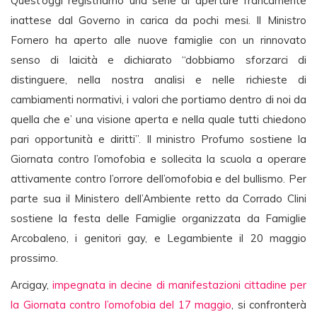
Quest’oggi registriamo una serie di aperture francamente
inattese dal Governo in carica da pochi mesi. Il Ministro
Fornero ha aperto alle nuove famiglie con un rinnovato
senso di laicità e dichiarato “dobbiamo sforzarci di
distinguere, nella nostra analisi e nelle richieste di
cambiamenti normativi, i valori che portiamo dentro di noi da
quella che e’ una visione aperta e nella quale tutti chiedono
pari opportunità e diritti”. Il ministro Profumo sostiene la
Giornata contro l’omofobia e sollecita la scuola a operare
attivamente contro l’orrore dell’omofobia e del bullismo. Per
parte sua il Ministero dell’Ambiente retto da Corrado Clini
sostiene la festa delle Famiglie organizzata da Famiglie
Arcobaleno, i genitori gay, e Legambiente il 20 maggio
prossimo.
Arcigay,
impegnata in decine di manifestazioni cittadine per
la Giornata contro l’omofobia del 17 maggio
, si confronterà