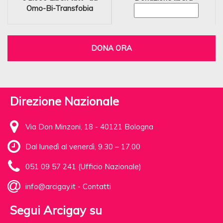
Omo-Bi-Transfobia
DONA ORA
Direzione Nazionale
Via Don Minzoni, 18 - 40121 Bologna
Dal lunedì al venerdì, 9.30 – 17.00
051 09 57 241 (Ufficio Nazionale)
info@arcigay.it
-
Contatti
Segui Arcigay su