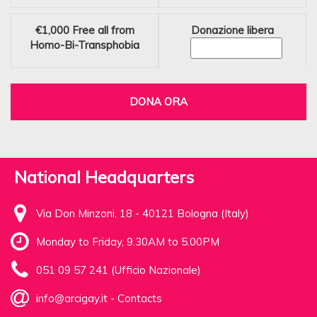
€1,000
Free all from
Donazione libera
Homo-Bi-Transphobia
DONA ORA
National Headquarters
Via Don Minzoni, 18 - 40121 Bologna (Italy)
Monday to Friday, 9.30AM to 5.00PM
051 09 57 241 (Ufficio Nazionale)
info@arcigay.it
-
Contacts