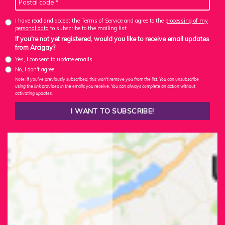
I have read and accept the Terms of Service and agree to the
processing of my
personal data
to subscribe to the mailing list
If you're not yet registered, would you like to receive email updates
from Arcigay?
Yes, I consent to update emails
No, I don't agree
Note: If you've previously subscribed, this won't remove you from the list. You can unsubscribe
using the link provided in the emails you receive. You can always complete an action without
activating updates.