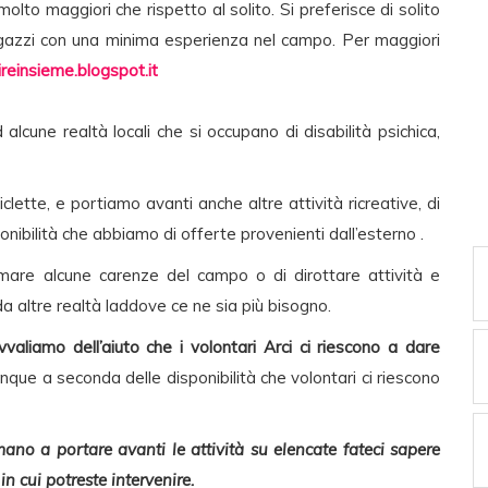
lto maggiori che rispetto al solito. Si preferisce di solito
agazzi con una minima esperienza nel campo. Per maggiori
uireinsieme.blogspot.it
lcune realtà locali che si occupano di disabilità psichica,
iclette, e portiamo avanti anche altre attività ricreative, di
nibilità che abbiamo di offerte provenienti dall’esterno .
mare alcune carenze del campo o di dirottare attività e
 da altre realtà laddove ce ne sia più bisogno.
vvaliamo dell’aiuto che i volontari Arci ci riescono a dare
que a seconda delle disponibilità che volontari ci riescono
mano a portare avanti le attività su elencate fateci sapere
n cui potreste intervenire.