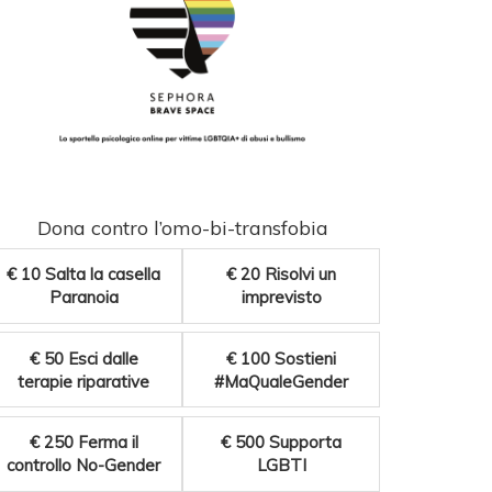
Dona contro l’omo-bi-transfobia
€ 10
Salta la casella
€ 20
Risolvi un
Paranoia
imprevisto
€ 50
Esci dalle
€ 100
Sostieni
terapie riparative
#MaQualeGender
€ 250
Ferma il
€ 500
Supporta
controllo No-Gender
LGBTI