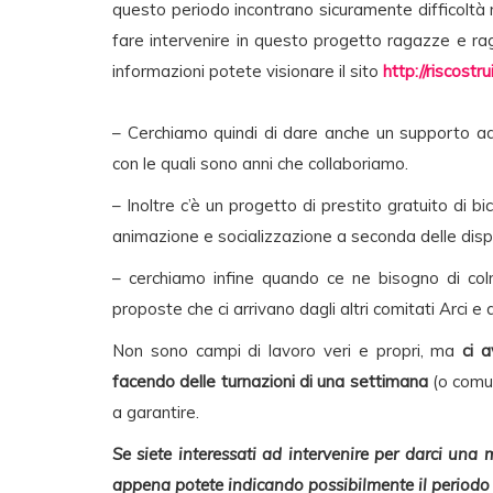
questo periodo incontrano sicuramente difficoltà mo
fare intervenire in questo progetto ragazze e r
informazioni potete visionare il sito
http://riscostr
– Cerchiamo quindi di dare anche un supporto ad a
con le quali sono anni che collaboriamo.
– Inoltre c’è un progetto di prestito gratuito di bic
animazione e socializzazione a seconda delle dispo
– cerchiamo infine quando ce ne bisogno di col
proposte che ci arrivano dagli altri comitati Arci e
Non sono campi di lavoro veri e propri, ma
ci a
facendo delle turnazioni di una settimana
(o comun
a garantire.
Se siete interessati ad intervenire per darci una 
appena potete indicando possibilmente il periodo i