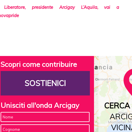
Liberatore, presidente Arcigay L’Aquila, vai a
novapride
Scopri come contribuire
SOSTIENICI
Unisciti all'onda Arcigay
CERCA 
ARCIG
VICIN