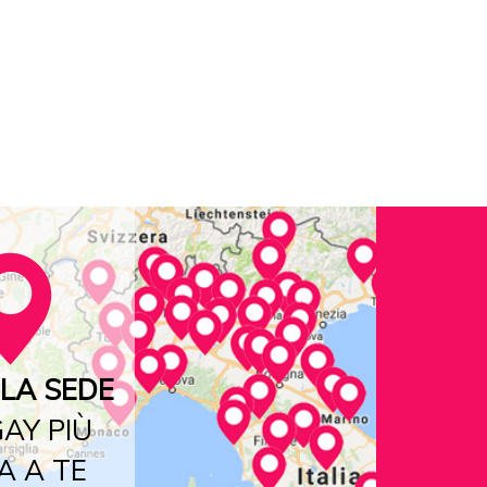
LA SEDE
AY PIÙ
A A TE