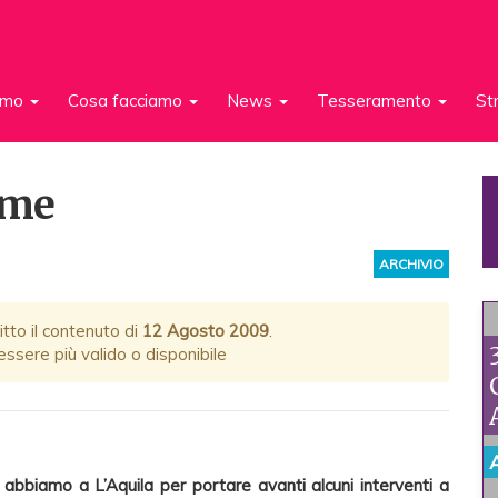
iamo
Cosa facciamo
News
Tesseramento
St
eme
ARCHIVIO
itto il contenuto di
12 Agosto 2009
.
ssere più valido o disponibile
 abbiamo a L’Aquila per portare avanti alcuni interventi a