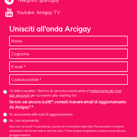
Telegram: @arcigay
Youtube: Arcigay TV
Unisciti all'onda Arcigay
Ho letto e accetto i Termini di servizio e acconsento al
trattamento dei miei
dati personali
per iscrivermi alla mailing list
Se non sei ancora iscritt*, vorresti ricevere email di aggiornamento
da Arcigay? *
Sì, acconsento alle mail di aggiornamento
No, non acconsento
Nota: se ti sei iscritt* in precedenza, questo non ti cancellerà dalla lista. Puoi annullare l'iscrizione
utilizzando il link fornito nelle e-mail che ricevi. Potrai sempre completare un'azione senza attivare
gli aggiornamenti.