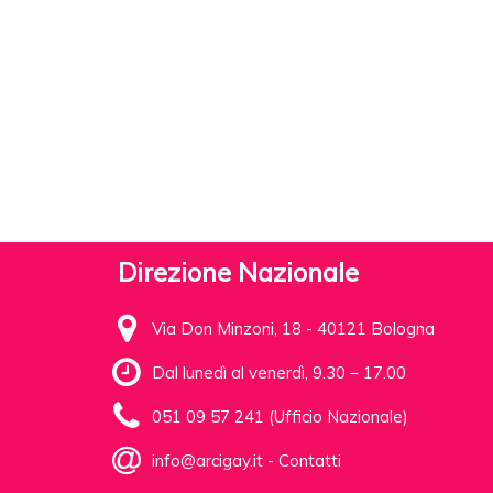
Direzione Nazionale
Via Don Minzoni, 18 - 40121 Bologna
Dal lunedì al venerdì, 9.30 – 17.00
051 09 57 241 (Ufficio Nazionale)
info@arcigay.it
-
Contatti