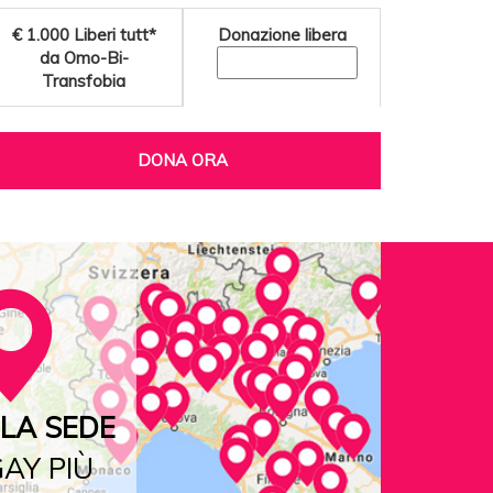
€ 1.000
Liberi tutt*
Donazione libera
da Omo-Bi-
Transfobia
DONA ORA
LA SEDE
AY PIÙ