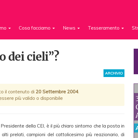
iamo
Cosa facciamo
News
Tesseramento
St
 dei cieli”?
ARCHIVIO
to il contenuto di
20 Settembre 2004
.
ssere più valido o disponibile
 Presidente della CEI, è il più chiaro sintomo che la posta in
lti prelati, campioni del cattolicesimo più reazionario, di