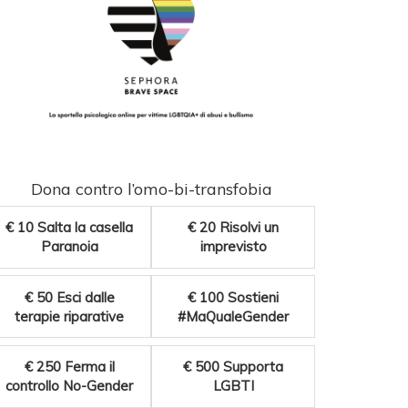
Dona contro l’omo-bi-transfobia
€ 10
Salta la casella
€ 20
Risolvi un
Paranoia
imprevisto
€ 50
Esci dalle
€ 100
Sostieni
terapie riparative
#MaQualeGender
€ 250
Ferma il
€ 500
Supporta
controllo No-Gender
LGBTI