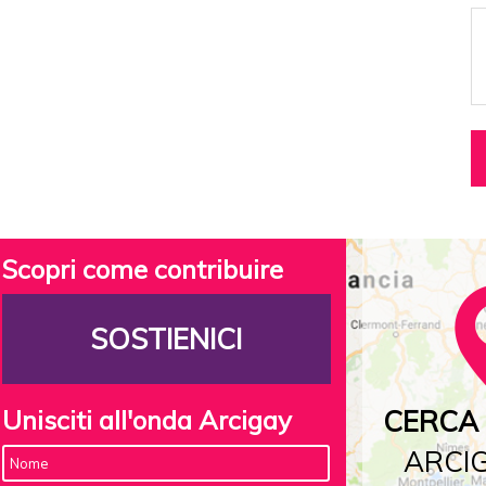
Scopri come contribuire
SOSTIENICI
Unisciti all'onda Arcigay
CERCA 
ARCIG