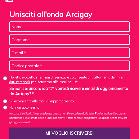
Unisciti all'onda Arcigay
Ho letto e accetto i Termini di servizio e acconsento al
trattamento dei miei
dati personali
per iscrivermi alla mailing list
Se non sei ancora iscritt*, vorresti ricevere email di aggiornamento
da Arcigay? *
Sì, acconsento alle mail di aggiornamento
No, non acconsento
Nota: se ti sei iscritt* in precedenza, questo non ti cancellerà dalla lista. Puoi annullare l'iscrizione
utilizzando il link fornito nelle e-mail che ricevi. Potrai sempre completare un'azione senza attivare
gli aggiornamenti.