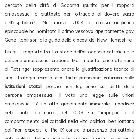
peccato della città di Sodoma (punita per i rapporti
omosessuali o piuttosto per l’oltraggio al dovere sacro
dell’ospitalità?). Nel marzo 2004 la chiesa anglicana
episcopale ha nominato il primo vescovo apertamente gay,
Gene Robinson, alla guida della diocesi del New Hampshire.
Fin qui il rapporto fra il custode dell’ortodossia cattolica e le
persone omosessuali credenti. Ma l’impostazione dottrinaria
di Ratzinger rappresenta anche la giustificazione teorica di
una strategia mirata alla
forte pressione vaticana sulle
istituzioni statali
perchè non legiferino sui diritti delle
persone omosessuali. Il voto una legge sulle unioni
omosessuali “è un atto gravemente immorale”, ribadisce
nella nota dottrinale del 2003 su “’impegno e il
comportamento dei cattolici nella vita politica” ben lontano
dal “non expedit” di Pio IX contro la presenza dei cattolici
nella politica italiana ed anche in questo assai più vicino a