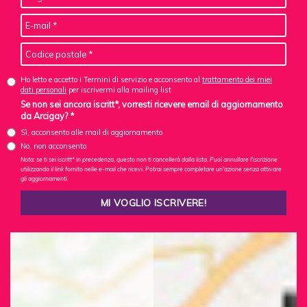
Ho letto e accetto i Termini di servizio e acconsento al
trattamento dei miei
dati personali
per iscrivermi alla mailing list
Se non sei ancora iscritt*, vorresti ricevere email di aggiornamento
da Arcigay? *
Sì, acconsento alle mail di aggiornamento
No, non acconsento
Nota: se ti sei iscritt* in precedenza, questo non ti cancellerà dalla lista. Puoi annullare l'iscrizione
utilizzando il link fornito nelle e-mail che ricevi. Potrai sempre completare un'azione senza attivare
gli aggiornamenti.