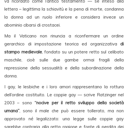
va ricordato come l’antico testamento — se inteso alla
lettera – legittima la schiavitù e la pena di morte, condanna
la donna ad un ruolo inferiore e considera invece un
abominio cibarsi di crostacei.
Ma il Vaticano non rinuncia a riconfermare un ordine
gerarchico di impostazione teorica ed organizzativa
di
stampo medievale
, fondato su un potere retto sul celibato
maschile, cioè sulle due gambe ormai fragili della
repressione della sessualità e della subordinazione della
donna.
I gay, le lesbiche e i loro amori rappresentano la rottura
dell’ordine costituito. Le coppie gay — scrive Ratzinger nel
2003 – sono
“nocive per il retto sviluppo della società
umana”
, sono il male che può essere tollerato, ma non
approvato né legalizzato: una legge sulle coppie gay
sarebbe contraria alla retta ragione e fonte di perdita dei