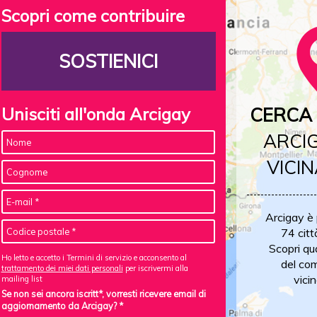
Scopri come contribuire
SOSTIENICI
Unisciti all'onda Arcigay
CERCA 
ARCIG
VICIN
Arcigay è
74 citt
Scopri qu
Ho letto e accetto i Termini di servizio e acconsento al
del com
trattamento dei miei dati personali
per iscrivermi alla
vicin
mailing list
Se non sei ancora iscritt*, vorresti ricevere email di
aggiornamento da Arcigay? *