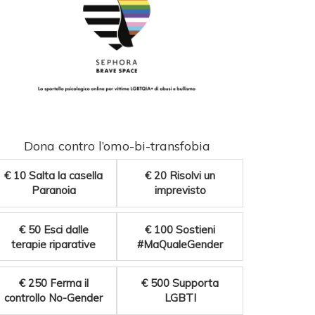
Dona contro l’omo-bi-transfobia
€ 10
Salta la casella
€ 20
Risolvi un
Paranoia
imprevisto
€ 50
Esci dalle
€ 100
Sostieni
terapie riparative
#MaQualeGender
€ 250
Ferma il
€ 500
Supporta
controllo No-Gender
LGBTI