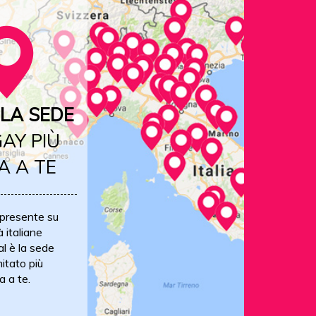
LA SEDE
AY PIÙ
A A TE
 presente su
à italiane
al è la sede
itato più
a a te.