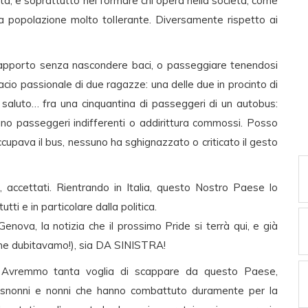
tà, e soprattutto nel formare chi opera nella società, come
a popolazione molto tollerante. Diversamente rispetto ai
o rapporto senza nascondere baci, o passeggiare tenendosi
bacio passionale di due ragazze: una delle due in procinto di
mo saluto… fra una cinquantina di passeggeri di un autobus:
rano passeggeri indifferenti o addirittura commossi. Posso
ccupava il bus, nessuno ha sghignazzato o criticato il gesto
i, accettati. Rientrando in Italia, questo Nostro Paese lo
utti e in particolare dalla politica.
Genova, la notizia che il prossimo Pride si terrà qui, e già
 ne dubitavamo!), sia DA SINISTRA!
ne! Avremmo tanta voglia di scappare da questo Paese,
bisnonni e nonni che hanno combattuto duramente per la