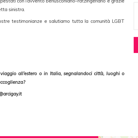
lpestati con l’avvento berlusconiano–ratzingeriano e grazie
ta sinistra.
nostre testimonianze e salutiamo tutta la comunità LGBT
aggio all’estero o in Italia, segnalandoci città, luoghi o
 accoglienza?
arcigay.it