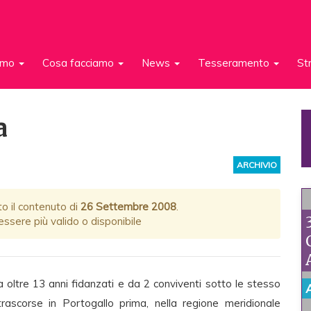
iamo
Cosa facciamo
News
Tesseramento
St
a
ARCHIVIO
to il contenuto di
26 Settembre 2008
.
ssere più valido o disponibile
oltre 13 anni fidanzati e da 2 conviventi sotto le stesso
rascorse in Portogallo prima, nella regione meridionale