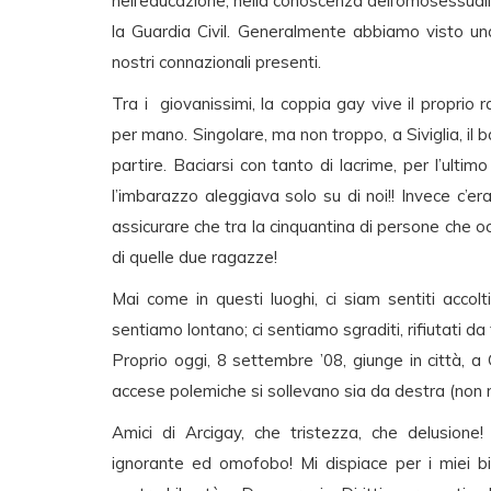
nell’educazione, nella conoscenza dell’omosessuali
la Guardia Civil. Generalmente abbiamo visto un
nostri connazionali presenti.
Tra i giovanissimi, la coppia gay vive il propri
per mano. Singolare, ma non troppo, a Siviglia, il 
partire. Baciarsi con tanto di lacrime, per l’ulti
l’imbarazzo aleggiava solo su di noi!! Invece c’e
assicurare che tra la cinquantina di persone che o
di quelle due ragazze!
Mai come in questi luoghi, ci siam sentiti accolt
sentiamo lontano; ci sentiamo sgraditi, rifiutati da t
Proprio oggi, 8 settembre ’08, giunge in città, a 
accese polemiche si sollevano sia da destra (non
Amici di Arcigay, che tristezza, che delusio
ignorante ed omofobo! Mi dispiace per i miei 