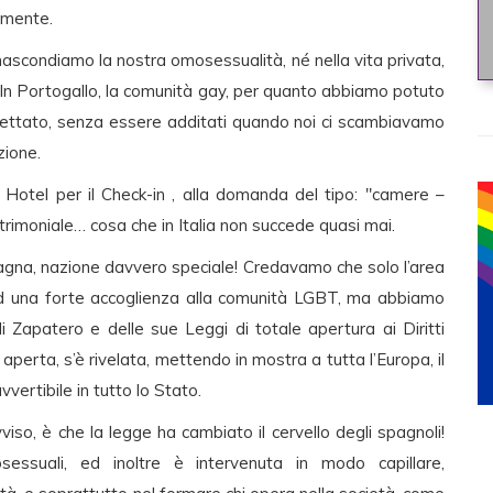
amente.
ascondiamo la nostra omosessualità, né nella vita privata,
. In Portogallo, la comunità gay, per quanto abbiamo potuto
accettato, senza essere additati quando noi ci scambiavamo
zione.
 Hotel per il Check-in , alla domanda del tipo: "camere –
rimoniale… cosa che in Italia non succede quasi mai.
agna, nazione davvero speciale! Credavamo che solo l’area
ed una forte accoglienza alla comunità LGBT, ma abbiamo
 Zapatero e delle sue Leggi di totale apertura ai Diritti
aperta, s’è rivelata, mettendo in mostra a tutta l’Europa, il
avvertibile in tutto lo Stato.
iso, è che la legge ha cambiato il cervello degli spagnoli!
essuali, ed inoltre è intervenuta in modo capillare,