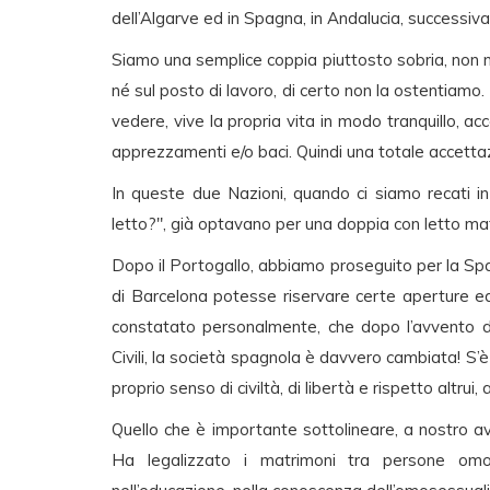
dell’Algarve ed in Spagna, in Andalucia, successiv
Siamo una semplice coppia piuttosto sobria, non n
né sul posto di lavoro, di certo non la ostentiamo
vedere, vive la propria vita in modo tranquillo, 
apprezzamenti e/o baci. Quindi una totale accetta
In queste due Nazioni, quando ci siamo recati in
letto?", già optavano per una doppia con letto mat
Dopo il Portogallo, abbiamo proseguito per la Sp
di Barcelona potesse riservare certe aperture 
constatato personalmente, che dopo l’avvento di
Civili, la società spagnola è davvero cambiata! S’è 
proprio senso di civiltà, di libertà e rispetto altrui, 
Quello che è importante sottolineare, a nostro avv
Ha legalizzato i matrimoni tra persone omos