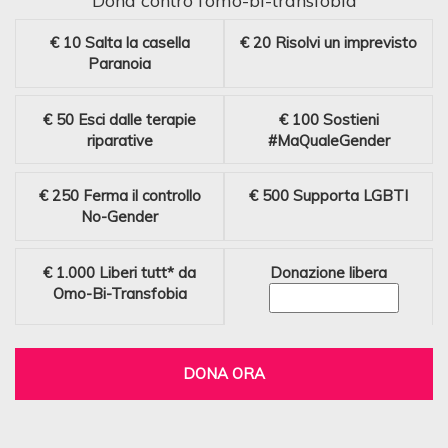
Dona contro l’omo-bi-transfobia
€ 10
Salta la casella
€ 20
Risolvi un imprevisto
Paranoia
€ 50
Esci dalle terapie
€ 100
Sostieni
riparative
#MaQualeGender
€ 250
Ferma il controllo
€ 500
Supporta LGBTI
No-Gender
€ 1.000
Liberi tutt* da
Donazione libera
Omo-Bi-Transfobia
DONA ORA