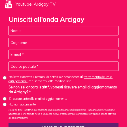
Youtube: Arcigay TV
Unisciti all'onda Arcigay
Ho letto e accetto i Termini di servizio e acconsento al
trattamento dei miei
dati personali
per iscrivermi alla mailing list
Se non sei ancora iscritt*, vorresti ricevere email di aggiornamento
da Arcigay? *
Sì, acconsento alle mail di aggiornamento
No, non acconsento
Nota: se ti sei iscritt* in precedenza, questo non ti cancellerà dalla lista. Puoi annullare l'iscrizione
utilizzando il link fornito nelle e-mail che ricevi. Potrai sempre completare un'azione senza attivare
gli aggiornamenti.