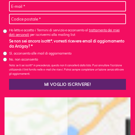
Ho letto e accetto i Termini di servizio e acconsento al
trattamento dei miei
dati personali
per iscrivermi alla mailing list
Se non sei ancora iscritt*, vorresti ricevere email di aggiornamento
da Arcigay? *
Sì, acconsento alle mail di aggiornamento
No, non acconsento
Nota: se ti sei iscritt* in precedenza, questo non ti cancellerà dalla lista. Puoi annullare l'iscrizione
utilizzando il link fornito nelle e-mail che ricevi. Potrai sempre completare un'azione senza attivare
gli aggiornamenti.