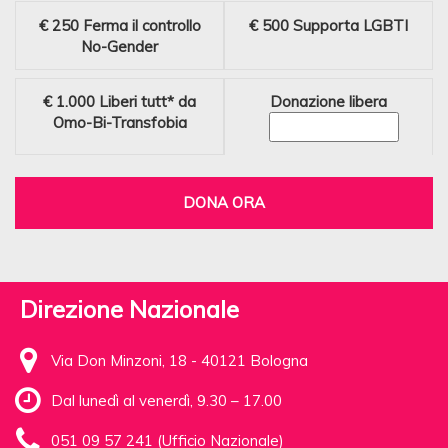
€ 250
Ferma il controllo
€ 500
Supporta LGBTI
No-Gender
€ 1.000
Liberi tutt* da
Donazione libera
Omo-Bi-Transfobia
DONA ORA
Direzione Nazionale
Via Don Minzoni, 18 - 40121 Bologna
Dal lunedì al venerdì, 9.30 – 17.00
051 09 57 241 (Ufficio Nazionale)