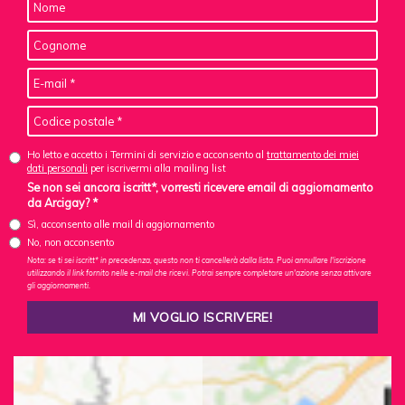
Ho letto e accetto i Termini di servizio e acconsento al
trattamento dei miei
dati personali
per iscrivermi alla mailing list
Se non sei ancora iscritt*, vorresti ricevere email di aggiornamento
da Arcigay? *
Sì, acconsento alle mail di aggiornamento
No, non acconsento
Nota: se ti sei iscritt* in precedenza, questo non ti cancellerà dalla lista. Puoi annullare l'iscrizione
utilizzando il link fornito nelle e-mail che ricevi. Potrai sempre completare un'azione senza attivare
gli aggiornamenti.