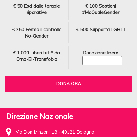
€ 50
Esci dalle terapie
€ 100
Sostieni
riparative
#MaQualeGender
€ 250
Ferma il controllo
€ 500
Supporta LGBTI
No-Gender
€ 1.000
Liberi tutt* da
Donazione libera
Omo-Bi-Transfobia
DONA ORA
Direzione Nazionale
Via Don Minzoni, 18 - 40121 Bologna