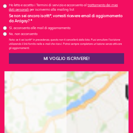
Ho letto e accetto i Termini di servizio e acconsento al
trattamento dei miei
dati personali
per iscrivermi alla mailing list
Se non sei ancora iscritt*, vorresti ricevere email di aggiornamento
da Arcigay? *
Sì, acconsento alle mail di aggiornamento
No, non acconsento
Nota: se ti sei iscritt* in precedenza, questo non ti cancellerà dalla lista. Puoi annullare l'iscrizione
utilizzando il link fornito nelle e-mail che ricevi. Potrai sempre completare un'azione senza attivare
gli aggiornamenti.