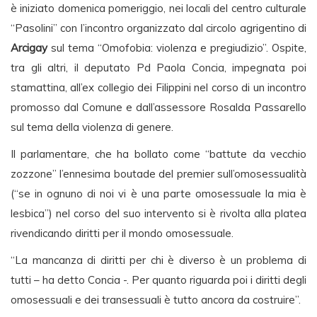
è iniziato domenica pomeriggio, nei locali del centro culturale
“Pasolini” con l’incontro organizzato dal circolo agrigentino di
Arcigay
sul tema “Omofobia: violenza e pregiudizio”. Ospite,
tra gli altri, il deputato Pd Paola Concia, impegnata poi
stamattina, all’ex collegio dei Filippini nel corso di un incontro
promosso dal Comune e dall’assessore Rosalda Passarello
sul tema della violenza di genere.
Il parlamentare, che ha bollato come “battute da vecchio
zozzone” l’ennesima boutade del premier sull’omosessualità
(“se in ognuno di noi vi è una parte omosessuale la mia è
lesbica”) nel corso del suo intervento si è rivolta alla platea
rivendicando diritti per il mondo omosessuale.
“La mancanza di diritti per chi è diverso è un problema di
tutti – ha detto Concia -. Per quanto riguarda poi i diritti degli
omosessuali e dei transessuali è tutto ancora da costruire”.