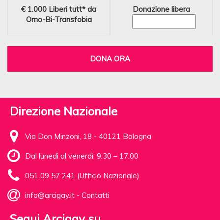
€ 1.000
Liberi tutt* da
Donazione libera
Omo-Bi-Transfobia
DONA ORA
Direzione Nazionale
Via Don Minzoni, 18 - 40121 Bologna
Dal lunedì al venerdì, 9.30 – 17.00
051 09 57 241 (Ufficio Nazionale)
info@arcigay.it
-
Contatti
Segui Arcigay su