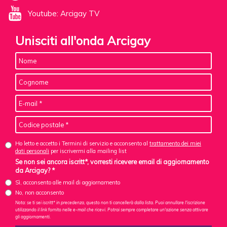
Youtube: Arcigay TV
Unisciti all'onda Arcigay
Ho letto e accetto i Termini di servizio e acconsento al
trattamento dei miei
dati personali
per iscrivermi alla mailing list
Se non sei ancora iscritt*, vorresti ricevere email di aggiornamento
da Arcigay? *
Sì, acconsento alle mail di aggiornamento
No, non acconsento
Nota: se ti sei iscritt* in precedenza, questo non ti cancellerà dalla lista. Puoi annullare l'iscrizione
utilizzando il link fornito nelle e-mail che ricevi. Potrai sempre completare un'azione senza attivare
gli aggiornamenti.