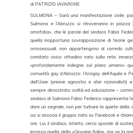
di PATRIZIO IAVARONE
SULMONA – Sarà una manifestazione civile, paca
Sulmona e l’Abruzzo si ritroveranno in piaz
omofoba», che le parole del sindaco Fabio Feder
quella inopportuna sovrapposizione di teorie gen
omosessuali, non appartengono al corredo cultur
comitato civico cittadino nato sulla rete, innan
«profondamente indegne sul piano umano» quel
comunità gay d’Abruzzo: l’Arcigay dell’Aquila e Pe
dell’Uaar (unione agnostici e atei razionalisti
sempre dimostrato civiltà ed educazione – comment
sindaco di Sulmona Fabio Federico rappresenta l’
dare un segnale, non per turbare la quiete della 
cui si associa il gruppo nato su Facebook e chiama
ore. Lui, il sindaco, intanto, cerca sponde di soste
incassa quella della «Giovane Italia», ma se la pr