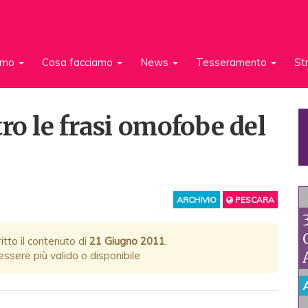
iamo
Cosa facciamo
News
Tesseramento
St
ro le frasi omofobe del
ARCHIVIO
PESCARA
itto il contenuto di
21 Giugno 2011
.
ssere più valido o disponibile