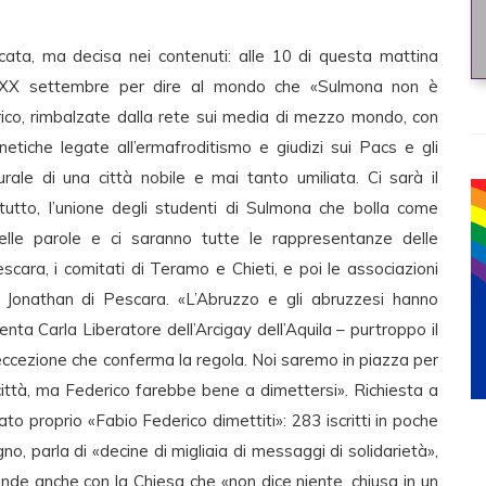
ta, ma decisa nei contenuti: alle 10 di questa mattina
za XX settembre per dire al mondo che «Sulmona non è
ico, rimbalzate dalla rete sui media di mezzo mondo, con
etiche legate all’ermafroditismo e giudizi sui Pacs e gli
ale di una città nobile e mai tanto umiliata. Ci sarà il
zitutto, l’unione degli studenti di Sulmona che bolla come
le parole e ci saranno tutte le rappresentanze delle
scara, i comitati di Teramo e Chieti, e poi le associazioni
) e Jonathan di Pescara. «L’Abruzzo e gli abruzzesi hanno
a Carla Liberatore dell’Arcigay dell’Aquila – purtroppo il
eccezione che conferma la regola. Noi saremo in piazza per
città, ma Federico farebbe bene a dimettersi». Richiesta a
to proprio «Fabio Federico dimettiti»: 283 iscritti in poche
gno, parla di «decine di migliaia di messaggi di solidarietà»,
ende anche con la Chiesa che «non dice niente, chiusa in un