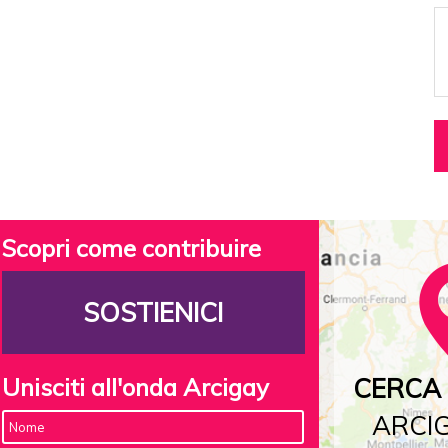
Scopri come contribuire
SOSTIENICI
Unisciti all'onda Arcigay
CERCA 
ARCIG