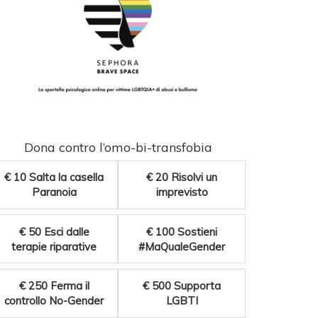
Dona contro l’omo-bi-transfobia
€ 10
Salta la casella
€ 20
Risolvi un
Paranoia
imprevisto
€ 50
Esci dalle
€ 100
Sostieni
terapie riparative
#MaQualeGender
€ 250
Ferma il
€ 500
Supporta
controllo No-Gender
LGBTI