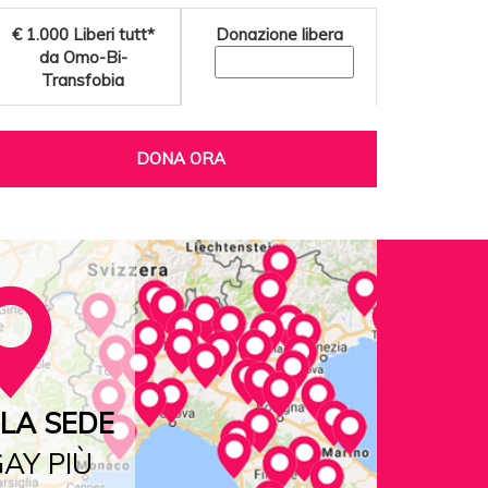
€ 1.000
Liberi tutt*
Donazione libera
da Omo-Bi-
Transfobia
DONA ORA
LA SEDE
AY PIÙ