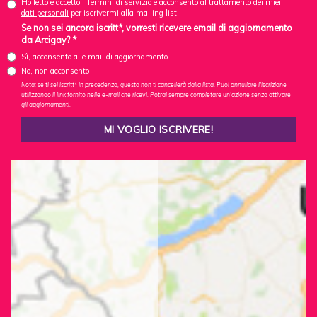
Ho letto e accetto i Termini di servizio e acconsento al
trattamento dei miei
dati personali
per iscrivermi alla mailing list
Se non sei ancora iscritt*, vorresti ricevere email di aggiornamento
da Arcigay? *
Sì, acconsento alle mail di aggiornamento
No, non acconsento
Nota: se ti sei iscritt* in precedenza, questo non ti cancellerà dalla lista. Puoi annullare l'iscrizione
utilizzando il link fornito nelle e-mail che ricevi. Potrai sempre completare un'azione senza attivare
gli aggiornamenti.