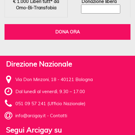
€ 1.000
Liberi tutt* da
Donazione libera
Omo-Bi-Transfobia
DONA ORA
Direzione Nazionale
Via Don Minzoni, 18 - 40121 Bologna
Dal lunedì al venerdì, 9.30 – 17.00
051 09 57 241 (Ufficio Nazionale)
info@arcigay.it
-
Contatti
Segui Arcigay su