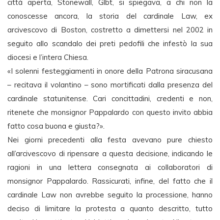
città aperta, Stonewall, Glbt, si spiegava, a chi non la
conoscesse ancora, la storia del cardinale Law, ex
arcivescovo di Boston, costretto a dimettersi nel 2002 in
seguito allo scandalo dei preti pedofili che infestò la sua
diocesi e l’intera Chiesa.
«I solenni festeggiamenti in onore della Patrona siracusana
– recitava il volantino – sono mortificati dalla presenza del
cardinale statunitense. Cari concittadini, credenti e non,
ritenete che monsignor Pappalardo con questo invito abbia
fatto cosa buona e giusta?».
Nei giorni precedenti alla festa avevano pure chiesto
all’arcivescovo di ripensare a questa decisione, indicando le
ragioni in una lettera consegnata ai collaboratori di
monsignor Pappalardo. Rassicurati, infine, del fatto che il
cardinale Law non avrebbe seguito la processione, hanno
deciso di limitare la protesta a quanto descritto, tutto