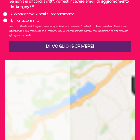
Se non sei ancora iscritt*, vorresti ricevere email di aggiornamento
da Arcigay? *
Sì, acconsento alle mail di aggiornamento
No, non acconsento
Nota: se ti sei iscritt* in precedenza, questo non ti cancellerà dalla lista. Puoi annullare l'iscrizione
utilizzando il link fornito nelle e-mail che ricevi. Potrai sempre completare un'azione senza attivare
gli aggiornamenti.