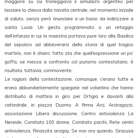
maggiore su cui troneggiava il simulacro argenteo per
lasciare la chiesa dalla navata centrale, nel momento iniziale
di saluto, senza però rinunciare a un bacio da indirizzare a
santa Lucia. Un gesto programmato o un retaggio
dell’infanzia in cui la maestra portava pure loro alla Basilica
del sepolcro ad abbeverarsi della storia di quel tragico
martirio, non è chiaro: fatto sta che quell’espressione un po’
goffa, se messa a confronto col purismo contestatario, è
risultata, tuttavia, commovente.
Le ragioni della contestazione, comunque, c’erano tutte e
erano abbondantemente spiegate nel volantino che hanno
distribuito di mattina in giro per Ortigia e davanti alla
cattedrale, in piazza Duomo. A firma Arci, Arciragazzi,
associazione Libera discussione, Centro antiviolenza La
Nereide, Comitato 100 donne, Comitato parchi, Rete centri
antiviolenza, Rinascita arcigay, Se non ora quando, Siracusa