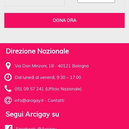
DONA ORA
Direzione Nazionale
Via Don Minzoni, 18 - 40121 Bologna
Dal lunedì al venerdì, 9.30 – 17.00
051 09 57 241 (Ufficio Nazionale)
info@arcigay.it
-
Contatti
Segui Arcigay su
Facebook: @Arcigay