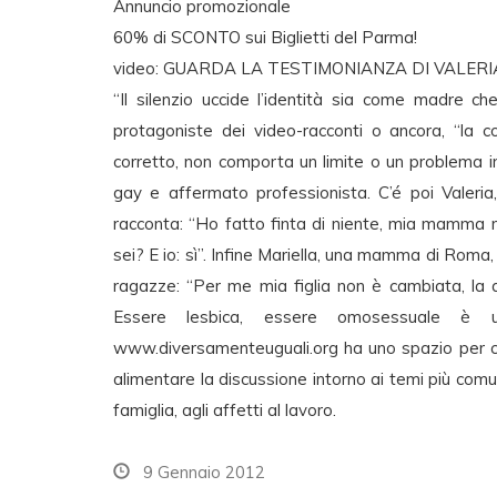
Annuncio promozionale
60% di SCONTO sui Biglietti del Parma!
video: GUARDA LA TESTIMONIANZA DI VALER
“Il silenzio uccide l’identità sia come madre c
protagoniste dei video-racconti o ancora, “la c
corretto, non comporta un limite o un problema i
gay e affermato professionista. C’é poi Valeri
racconta: “Ho fatto finta di niente, mia mamma m
sei? E io: sì”. Infine Mariella, una mamma di Ro
ragazze: “Per me mia figlia non è cambiata, la 
Essere lesbica, essere omosessuale è un
www.diversamenteuguali.org ha uno spazio per co
alimentare la discussione intorno ai temi più com
famiglia, agli affetti al lavoro.
9 Gennaio 2012