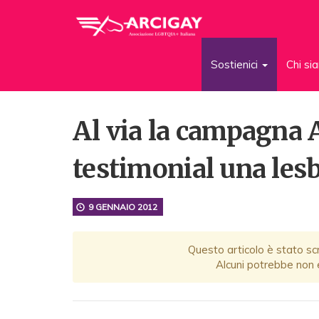
Sostienici
Chi s
Al via la campagna A
testimonial una les
9 GENNAIO 2012
Questo articolo è stato scr
Alcuni potrebbe non e