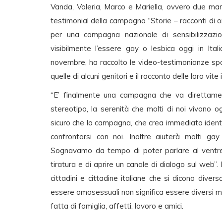
Vanda, Valeria, Marco e Mariella, ovvero due ma
testimonial della campagna “Storie – racconti di or
per una campagna nazionale di sensibilizzazio
visibilmente l’essere gay o lesbica oggi in Ita
novembre, ha raccolto le video-testimonianze sp
quelle di alcuni genitori e il racconto delle loro vite
“E’ finalmente una campagna che va direttament
stereotipo, la serenità che molti di noi vivono
sicuro che la campagna, che crea immediata identif
confrontarsi con noi. Inoltre aiuterà molti gay
Sognavamo da tempo di poter parlare al ventre d
tiratura e di aprire un canale di dialogo sul web”. 
cittadini e cittadine italiane che si dicono dive
essere omosessuali non significa essere diversi ma,
fatta di famiglia, affetti, lavoro e amici.