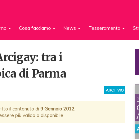
iamo
Cosa facciamo
News
Tesseramento
St
rcigay: tra i
bica di Parma
ARCHIVIO
itto il contenuto di
9 Gennaio 2012
.
ssere più valido o disponibile