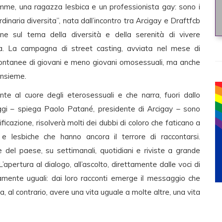
mme, una ragazza lesbica e un professionista gay: sono i
dinaria diversita”, nata dall’incontro tra Arcigay e Draftfcb
ne sul tema della diversità e della serenità di vivere
lia. La campagna di street casting, avviata nel mese di
ontanee di giovani e meno giovani omosessuali, ma anche
 insieme.
e al cuore degli eterosessuali e che narra, fuori dallo
 oggi – spiega Paolo Patané, presidente di Arcigay – sono
icazione, risolverà molti dei dubbi di coloro che faticano a
 e lesbiche che hanno ancora il terrore di raccontarsi.
el paese, su settimanali, quotidiani e riviste a grande
L’apertura al dialogo, all’ascolto, direttamente dalle voci di
rsamente uguali: dai loro racconti emerge il messaggio che
 al contrario, avere una vita uguale a molte altre, una vita