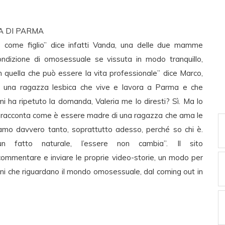
IA DI PARMA
he come figlio” dice infatti Vanda, una delle due mamme
ondizione di omosessuale se vissuta in modo tranquillo,
n quella che può essere la vita professionale” dice Marco,
a, una ragazza lesbica che vive e lavora a Parma e che
i ha ripetuto la domanda, Valeria me lo diresti? Sì. Ma lo
ma, racconta come è essere madre di una ragazza che ama le
amo davvero tanto, soprattutto adesso, perché so chi è.
 fatto naturale, l’essere non cambia”. Il sito
mmentare e inviare le proprie video-storie, un modo per
uni che riguardano il mondo omosessuale, dal coming out in