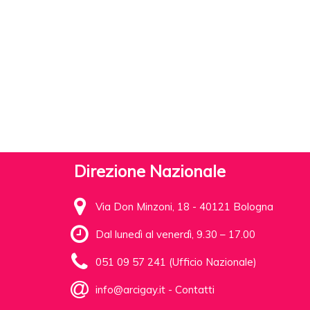
Direzione Nazionale
Via Don Minzoni, 18 - 40121 Bologna
Dal lunedì al venerdì, 9.30 – 17.00
051 09 57 241 (Ufficio Nazionale)
info@arcigay.it
-
Contatti