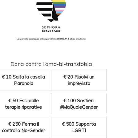
Dona contro l’omo-bi-transfobia
€ 10
Salta la casella
€ 20
Risolvi un
Paranoia
imprevisto
€ 50
Esci dalle
€ 100
Sostieni
terapie riparative
#MaQualeGender
€ 250
Ferma il
€ 500
Supporta
controllo No-Gender
LGBTI