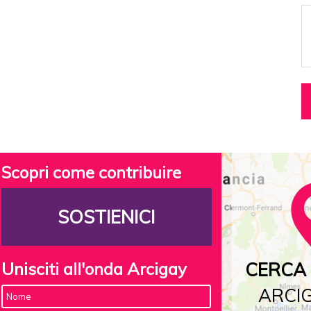
Scopri come contribuire
SOSTIENICI
Unisciti all'onda Arcigay
CERCA 
ARCIG