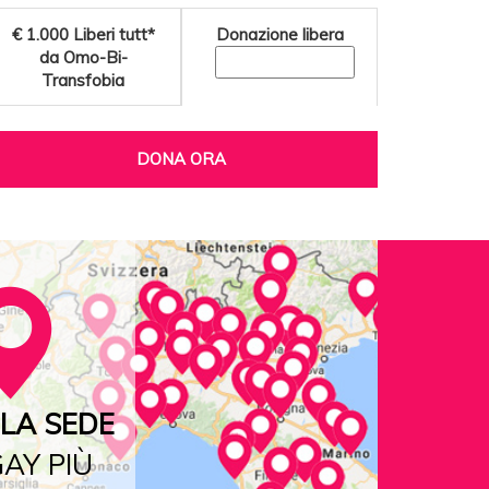
€ 1.000
Liberi tutt*
Donazione libera
da Omo-Bi-
Transfobia
DONA ORA
LA SEDE
AY PIÙ