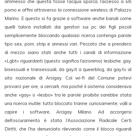
ammesso che questa fosse l’acqua sporca, l’accesso a siti
porno e affini attraverso la connessione wireless di Palazzo
Marino. E questo si fa grazie a software anche banali come
quelli talora installati dai genitori sui pc dei figli piccoli
semplicemente bloccando qualsiasi ricerca contenga parole
tipo sex, porn, strip e annessi vari. Peccato che a prenderci
di mezzo siano stati anche tutti i canali di informazione
«Lgbt» riguardanti (questo significa l’acronimo) lesbiche, gay,
bisessuali e transessuali, da gay.it a queerblog, da gay.tv al
sito nazionale di Arcigay. Col wi-fi del Comune potevi
provarci per ore, a cercarli, ma poiché il sistema considerava
anche «gay» o «lesbo» tra le parole proibite sarebbe stata
una ricerca inutile: tutto bloccato tranne curiosamente, valli a
capire i software, Arcigay Milano. Ad accorgersi
dell’oscuramento è stata l’Associazione Radicale Certi
Diritti, che l’ha denunciato rilevando come il blocco riguardi