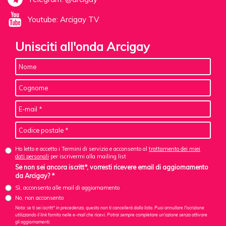
Youtube: Arcigay TV
Unisciti all'onda Arcigay
Ho letto e accetto i Termini di servizio e acconsento al
trattamento dei miei
dati personali
per iscrivermi alla mailing list
Se non sei ancora iscritt*, vorresti ricevere email di aggiornamento
da Arcigay? *
Sì, acconsento alle mail di aggiornamento
No, non acconsento
Nota: se ti sei iscritt* in precedenza, questo non ti cancellerà dalla lista. Puoi annullare l'iscrizione
utilizzando il link fornito nelle e-mail che ricevi. Potrai sempre completare un'azione senza attivare
gli aggiornamenti.