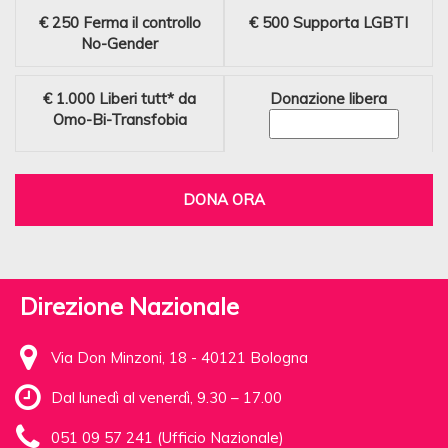
€ 250
Ferma il controllo
€ 500
Supporta LGBTI
No-Gender
€ 1.000
Liberi tutt* da
Donazione libera
Omo-Bi-Transfobia
DONA ORA
Direzione Nazionale
Via Don Minzoni, 18 - 40121 Bologna
Dal lunedì al venerdì, 9.30 – 17.00
051 09 57 241 (Ufficio Nazionale)