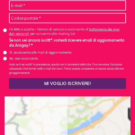
Ho letto e accetto i Termini di servizio e acconsento al
trattamento dei miei
dati personali
per iscrivermi alla mailing list
Se non sei ancora iscritt*, vorresti ricevere email di aggiornamento
da Arcigay? *
Sì, acconsento alle mail di aggiornamento
No, non acconsento
Nota: se ti sei iscritt* in precedenza, questo non ti cancellerà dalla lista. Puoi annullare l'iscrizione
utilizzando il link fornito nelle e-mail che ricevi. Potrai sempre completare un'azione senza attivare
gli aggiornamenti.