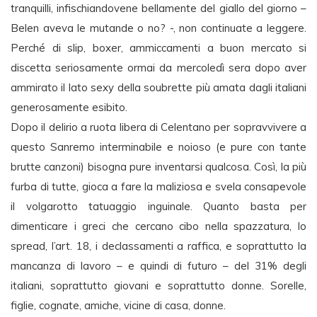
tranquilli, infischiandovene bellamente del giallo del giorno –
Belen aveva le mutande o no? -, non continuate a leggere.
Perché di slip, boxer, ammiccamenti a buon mercato si
discetta seriosamente ormai da mercoledì sera dopo aver
ammirato il lato sexy della soubrette più amata dagli italiani
generosamente esibito.
Dopo il delirio a ruota libera di Celentano per sopravvivere a
questo Sanremo interminabile e noioso (e pure con tante
brutte canzoni) bisogna pure inventarsi qualcosa. Così, la più
furba di tutte, gioca a fare la maliziosa e svela consapevole
il volgarotto tatuaggio inguinale. Quanto basta per
dimenticare i greci che cercano cibo nella spazzatura, lo
spread, l’art. 18, i declassamenti a raffica, e soprattutto la
mancanza di lavoro – e quindi di futuro – del 31% degli
italiani, soprattutto giovani e soprattutto donne. Sorelle,
figlie, cognate, amiche, vicine di casa, donne.