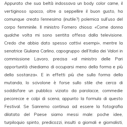
Appurato che sua beltà indossava un body color carne, il
vertiginoso spacco, oltre a seppellire il buon gusto, ha
comunque creato l’ennesima (inutile?) polemica sull’uso del
corpo femminile. Il ministro Fornero chiosa: «Come donna
qualche volta mi sono sentita offesa dalla televisione.
Credo che abbia dato spesso cattivi esempi», mentre la
senatrice Giuliana Carlino, capogruppo dell’Italia dei Valori in
commissione Lavoro, precisa «al ministro delle Pari
opportunità chiediamo di occuparsi meno della forma e più
della sostanza». E in effetti più che sulla forma della
mutanda, lo scivolone è forse sullo stile che cerca di
soddisfare un pubblico viziato da parolacce, commedie
pecorecce e colpi di scena, appunto la formula di questo
Festival. Se Sanremo continua ad essere la fotografia
dilatata del Paese siamo messi male: poche idee,
turpiloquio spinto, predicozzi, insulti a giornali e giornalisti,