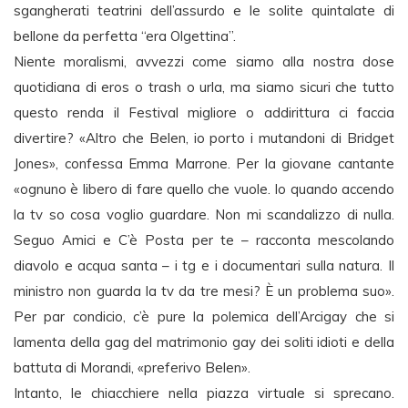
sgangherati teatrini dell’assurdo e le solite quintalate di
bellone da perfetta “era Olgettina”.
Niente moralismi, avvezzi come siamo alla nostra dose
quotidiana di eros o trash o urla, ma siamo sicuri che tutto
questo renda il Festival migliore o addirittura ci faccia
divertire? «Altro che Belen, io porto i mutandoni di Bridget
Jones», confessa Emma Marrone. Per la giovane cantante
«ognuno è libero di fare quello che vuole. Io quando accendo
la tv so cosa voglio guardare. Non mi scandalizzo di nulla.
Seguo Amici e C’è Posta per te – racconta mescolando
diavolo e acqua santa – i tg e i documentari sulla natura. Il
ministro non guarda la tv da tre mesi? È un problema suo».
Per par condicio, c’è pure la polemica dell’Arcigay che si
lamenta della gag del matrimonio gay dei soliti idioti e della
battuta di Morandi, «preferivo Belen».
Intanto, le chiacchiere nella piazza virtuale si sprecano.