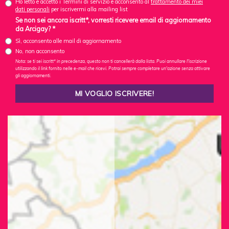
Ho letto e accetto i Termini di servizio e acconsento al
trattamento dei miei
dati personali
per iscrivermi alla mailing list
Se non sei ancora iscritt*, vorresti ricevere email di aggiornamento
da Arcigay? *
Sì, acconsento alle mail di aggiornamento
No, non acconsento
Nota: se ti sei iscritt* in precedenza, questo non ti cancellerà dalla lista. Puoi annullare l'iscrizione
utilizzando il link fornito nelle e-mail che ricevi. Potrai sempre completare un'azione senza attivare
gli aggiornamenti.