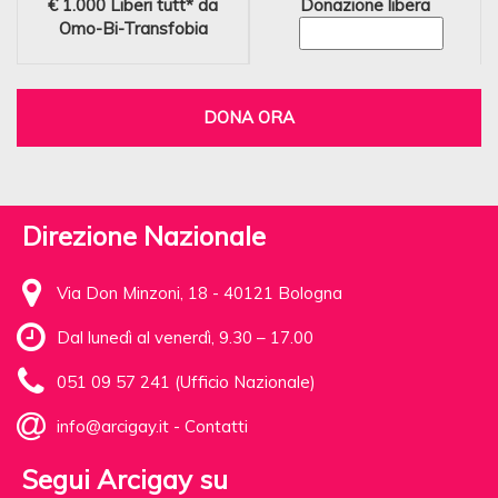
€ 1.000
Liberi tutt* da
Donazione libera
Omo-Bi-Transfobia
DONA ORA
Direzione Nazionale
Via Don Minzoni, 18 - 40121 Bologna
Dal lunedì al venerdì, 9.30 – 17.00
051 09 57 241 (Ufficio Nazionale)
info@arcigay.it
-
Contatti
Segui Arcigay su