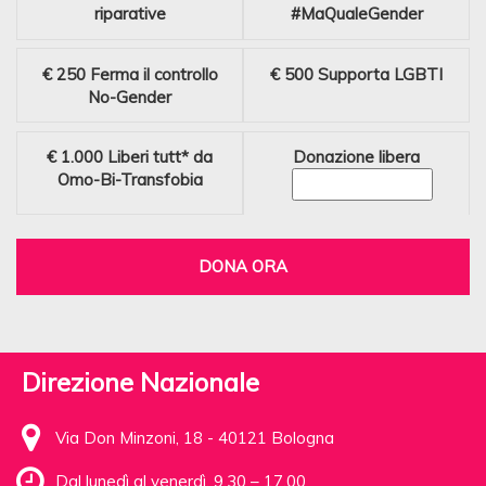
riparative
#MaQualeGender
€ 250
Ferma il controllo
€ 500
Supporta LGBTI
No-Gender
€ 1.000
Liberi tutt* da
Donazione libera
Omo-Bi-Transfobia
DONA ORA
Direzione Nazionale
Via Don Minzoni, 18 - 40121 Bologna
Dal lunedì al venerdì, 9.30 – 17.00