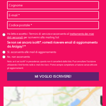
Ho letto e accetto i Termini di servizio e acconsento al
trattamento dei miei
dati personali
per iscrivermi alla mailing list
Se non sei ancora iscritt*, vorresti ricevere email di aggiornamento
da Arcigay? *
Sì, acconsento alle mail di aggiornamento
No, non acconsento
Nota: se ti sei iscritt* in precedenza, questo non ti cancellerà dalla lista. Puoi annullare l'iscrizione
utilizzando il link fornito nelle e-mail che ricevi. Potrai sempre completare un'azione senza attivare
gli aggiornamenti.