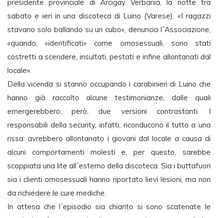
presidente provinciale di Arcigay Verbania, la notte tra
sabato e ieri in una discoteca di Luino (Varese). «I ragazzi
stavano solo ballando su un cubo», denuncia l´Associazione,
«quando, «identificati» come omosessuali, sono stati
costretti a scendere, insultati, pestati e infine allontanati dal
locale».
Della vicenda si stanno occupando i carabinieri di Luino che
hanno già raccolto alcune testimonianze, dalle quali
emergerebbero, però, due versioni contrastanti. I
responsabili della security, infatti, riconducono il tutto a una
rissa: avrebbero allontanato i giovani dal locale a causa di
alcuni comportamenti molesti e, per questo, sarebbe
scoppiata una lite all´esterno della discoteca. Sia i buttafuori
sia i clienti omosessuali hanno riportato lievi lesioni, ma non
da richiedere le cure mediche.
In attesa che l´episodio sia chiarito si sono scatenate le