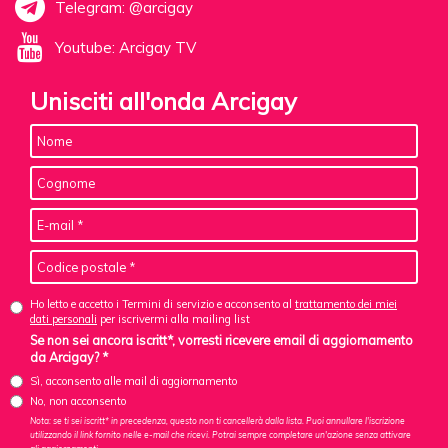
Telegram: @arcigay
Youtube: Arcigay TV
Unisciti all'onda Arcigay
Ho letto e accetto i Termini di servizio e acconsento al
trattamento dei miei
dati personali
per iscrivermi alla mailing list
Se non sei ancora iscritt*, vorresti ricevere email di aggiornamento
da Arcigay? *
Sì, acconsento alle mail di aggiornamento
No, non acconsento
Nota: se ti sei iscritt* in precedenza, questo non ti cancellerà dalla lista. Puoi annullare l'iscrizione
utilizzando il link fornito nelle e-mail che ricevi. Potrai sempre completare un'azione senza attivare