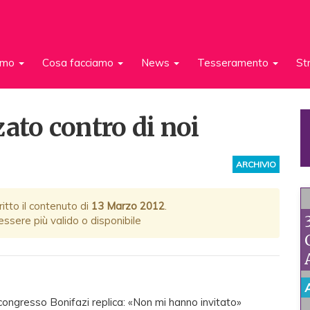
iamo
Cosa facciamo
News
Tesseramento
St
ato contro di noi
ARCHIVIO
itto il contenuto di
13 Marzo 2012
.
ssere più valido o disponibile
 congresso Bonifazi replica: «Non mi hanno invitato»