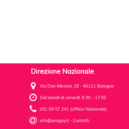
Direzione Nazionale
Via Don Minzoni, 18 - 40121 Bologna
Dal lunedì al venerdì, 9.30 – 17.00
051 09 57 241 (Ufficio Nazionale)
info@arcigay.it
-
Contatti