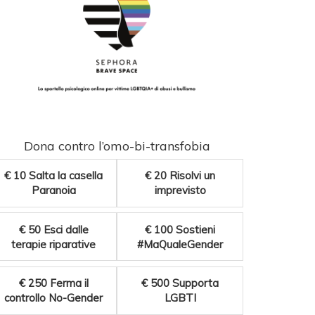
Dona contro l’omo-bi-transfobia
€ 10
Salta la casella
€ 20
Risolvi un
Paranoia
imprevisto
€ 50
Esci dalle
€ 100
Sostieni
terapie riparative
#MaQualeGender
€ 250
Ferma il
€ 500
Supporta
controllo No-Gender
LGBTI