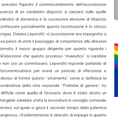
vevano figurato il commissariamento dell’associazione
ssenza di un candidato disposto a caricarsi sulle spalle
ordinario di domenica e la successiva elezione di Maurizio
sconfessare parzialmente questa ricostruzione è lo stesso
Arcigay, Daiana Leporatti. «L’associazione era impegnata a
veva perso di vista il passaggio di competenze alle direzioni
ormato il nuovo gruppo dirigente per quanto riguarda i
 All’obiezione che questo processo “maieutico” si sarebbe
 non con un commissario, Leporatti risponde parlando di
tocommissariarsi per avere un periodo di riflessione e
 deciso di fornire questo “strumento”, come si definisce la
inatrice della rete nazionale “Politiche di genere”, ho
difficile come quella di Grosseto dove è stato alzato un
tangibile sarebbe stata la bocciatura in consiglio comunale
Un terreno sul quale si gioca il secondo tempo della polemica
l congresso. «Evidentemente è oberato di impegni in quanto