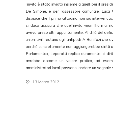
l’invito è stato inviato insieme a quelli per il pre
De Simone, e per l’assessore comunale, Luca Cec
dispiace che il primo cittadino non sia intervenuto
sindaco assicura che quell’invito «non l’ho mai r
avevo preso altri appuntamenti». Al di là del defici
unioni civili restano agli antipodi. A Bonifazi che
perché concretamente non aggiungerebbe diritti al
Parlamento», Leporatti replica duramente: «i diritti
avrebbe eccome un valore pratico, ad esempio 
amministratori locali possono lanciare un segnale s
13 Marzo 2012