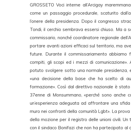
GROSSETO Voci interne all’Arcigay maremmana a
come un passaggio procedurale, scaturito dall’a
l’onere della presidenza. Dopo il congresso stra
Tondi, il cerchio sembrava essersi chiuso. Ma a 
commissario, nonché coordinatore regionale dell’
portare avanti azioni efficaci sul territorio, ma a
future. Durante il commissariamento abbiamo f
compiti, gli scopi ed i mezzi di comunicazione».
potuto svolgere sotto una normale presidenza, e
«una decisione della base che ha scelto di au
formazione». Così dal direttivo nazionale è stato
37enne di Monsummano, «perché sono anche coord
un’esperienza adeguata ad affrontare una sfida 
muro nei confronti della comunità Lgbt». La prova 
della mozione per il registro delle unioni civili. 
con il sindaco Bonifazi che non ha partecipato a