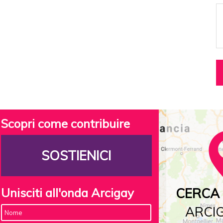
Scopri come contribuire
SOSTIENICI
Unisciti all'onda Arcigay
CERCA 
ARCIG