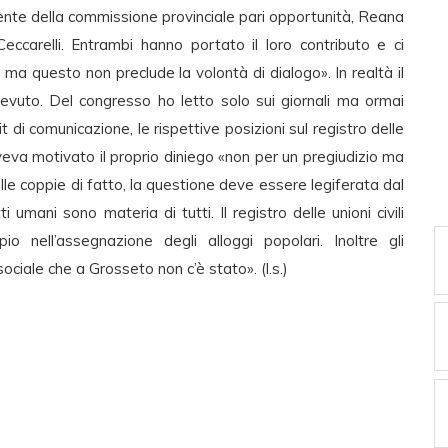
sidente della commissione provinciale pari opportunità, Reana
carelli. Entrambi hanno portato il loro contributo e ci
, ma questo non preclude la volontà di dialogo». In realtà il
icevuto. Del congresso ho letto solo sui giornali ma ormai
t di comunicazione, le rispettive posizioni sul registro delle
 aveva motivato il proprio diniego «non per un pregiudizio ma
le coppie di fatto, la questione deve essere legiferata dal
 umani sono materia di tutti. Il registro delle unioni civili
nell’assegnazione degli alloggi popolari. Inoltre gli
ociale che a Grosseto non c’è stato». (l.s.)