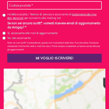
Ho letto e accetto i Termini di servizio e acconsento al
trattamento dei miei
dati personali
per iscrivermi alla mailing list
Se non sei ancora iscritt*, vorresti ricevere email di aggiornamento
da Arcigay? *
Sì, acconsento alle mail di aggiornamento
No, non acconsento
Nota: se ti sei iscritt* in precedenza, questo non ti cancellerà dalla lista. Puoi annullare l'iscrizione
utilizzando il link fornito nelle e-mail che ricevi. Potrai sempre completare un'azione senza attivare
gli aggiornamenti.