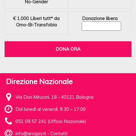
No-Gender
€ 1.000
Liberi tutt* da
Donazione libera
Omo-Bi-Transfobia
DONA ORA
Direzione Nazionale
Via Don Minzoni, 18 - 40121 Bologna
Dal lunedì al venerdì, 9.30 – 17.00
051 09 57 241 (Ufficio Nazionale)
info@arcigay.it
-
Contatti