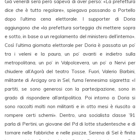
Già venerdì sera però sapeva di aver perso: «La prefettura
dice che è tutto regolare», spiegava passando a Portello
dopo l’ultima cena elettorale. I supporter di Doria
aggiungono che «la prefettura sorteggia chi mettere sopra
e sotto, in base a un regolamento del ministero dell’interno».
Così l’ultima giornata elettorale per Doria è passata un po’
tra i veleni e la paura, un po’ avanti e indietro sulla
metropolitana, un po’ in Valpolcevera, un po’ a Nervi per
chiudere all’Agorà del teatro Tosse. Fuori, Valerio Barbini,
militante di Arcigay ora in Sel, fuma l’ennesima sigaretta: «I
partiti, se sono generosi con la partecipazione, sono in
grado di rispondere all’antipolitica. Poi intorno a Doria si
sono raccolti molti non militanti e in otto mesi è riuscito a
rompere certi schemi». Dentro, una socialista classe ’91
parla di Pertini, un giovane del Pd di lotte studentesche e di
tornare nelle fabbriche e nelle piazze, Serena di Sel è finita