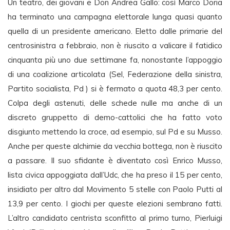
Un teatro, dei giovani e Don Andrea Gallo: così Marco Doria
ha terminato una campagna elettorale lunga quasi quanto
quella di un presidente americano. Eletto dalle primarie del
centrosinistra a febbraio, non è riuscito a valicare il fatidico
cinquanta più uno due settimane fa, nonostante l’appoggio
di una coalizione articolata (Sel, Federazione della sinistra,
Partito socialista, Pd ) si è fermato a quota 48,3 per cento.
Colpa degli astenuti, delle schede nulle ma anche di un
discreto gruppetto di demo-cattolici che ha fatto voto
disgiunto mettendo la croce, ad esempio, sul Pd e su Musso.
Anche per queste alchimie da vecchia bottega, non è riuscito
a passare. Il suo sfidante è diventato così Enrico Musso,
lista civica appoggiata dall’Udc, che ha preso il 15 per cento,
insidiato per altro dal Movimento 5 stelle con Paolo Putti al
13,9 per cento. I giochi per queste elezioni sembrano fatti.
L’altro candidato centrista sconfitto al primo turno, Pierluigi