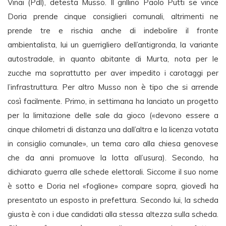
Vinai (Pdl), detesta Musso. Il grillino Paolo Putti se vince
Doria prende cinque consiglieri comunali, altrimenti ne
prende tre e rischia anche di indebolire il fronte
ambientalista, lui un guerrigliero dell’antigronda, la variante
autostradale, in quanto abitante di Murta, nota per le
zucche ma soprattutto per aver impedito i carotaggi per
l’infrastruttura. Per altro Musso non è tipo che si arrende
così facilmente. Primo, in settimana ha lanciato un progetto
per la limitazione delle sale da gioco («devono essere a
cinque chilometri di distanza una dall’altra e la licenza votata
in consiglio comunale», un tema caro alla chiesa genovese
che da anni promuove la lotta all’usura). Secondo, ha
dichiarato guerra alle schede elettorali. Siccome il suo nome
è sotto e Doria nel «foglione» compare sopra, giovedì ha
presentato un esposto in prefettura. Secondo lui, la scheda
giusta è con i due candidati alla stessa altezza sulla scheda.