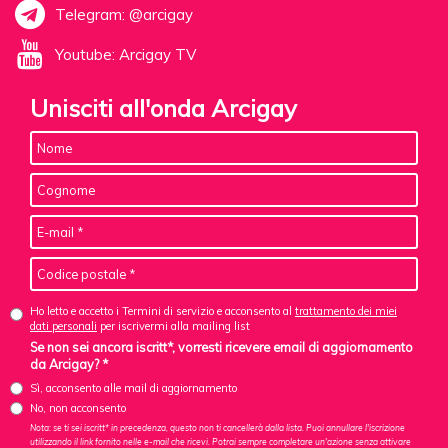
Telegram: @arcigay
Youtube: Arcigay TV
Unisciti all'onda Arcigay
Ho letto e accetto i Termini di servizio e acconsento al
trattamento dei miei
dati personali
per iscrivermi alla mailing list
Se non sei ancora iscritt*, vorresti ricevere email di aggiornamento
da Arcigay? *
Sì, acconsento alle mail di aggiornamento
No, non acconsento
Nota: se ti sei iscritt* in precedenza, questo non ti cancellerà dalla lista. Puoi annullare l'iscrizione
utilizzando il link fornito nelle e-mail che ricevi. Potrai sempre completare un'azione senza attivare