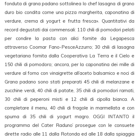
fonduta di grana padano sottolinea lo chef lasagna di grano
duro bio condita come una pizza margherita, caponatina di
verdure, crema di yogurt e frutta fresca». Quantitativi da
record degustati dai commensali: 110 chili di pomodori pelati
per condire la pasta con alici fornite da Legapesca
attraverso Coomar Fano-PesceAzzurro; 30 chili di lasagna
vegetariana fornita dalla Cooperativa La Terra e il Cielo e
150 chili di pomodoro; ancora, per la caponatina dei mille di
verdure al forno con vinaigrette all’aceto balsamico e noci di
Grana padano sono stati preparati 45 chili di melanzane e
zucchine verdi, 40 chili di patate, 35 chili di pomodori ramati,
30 chili di peperoni misti e 12 chili di cipolla bianca. A
completare il menu, 40 chili di fragole in marmellata e con
spuma di 35 chili di yogurt magro. OGGI INTANTO il
programma del Cater Raduno’ prosegue con le consuete
dirette radio alle 11 dalla Rotonda ed alle 18 dalla spiaggia