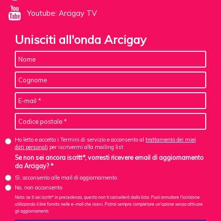
Youtube: Arcigay TV
Unisciti all'onda Arcigay
Ho letto e accetto i Termini di servizio e acconsento al
trattamento dei miei
dati personali
per iscrivermi alla mailing list
Se non sei ancora iscritt*, vorresti ricevere email di aggiornamento
da Arcigay? *
Sì, acconsento alle mail di aggiornamento
No, non acconsento
Nota: se ti sei iscritt* in precedenza, questo non ti cancellerà dalla lista. Puoi annullare l'iscrizione
utilizzando il link fornito nelle e-mail che ricevi. Potrai sempre completare un'azione senza attivare
gli aggiornamenti.