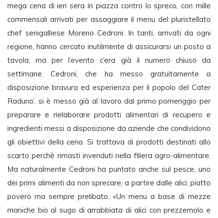
mega cena di ieri sera in piazza contro lo spreco, con mille
commensali arrivati per assaggiare il menu del pluristellato
chef senigalliese Moreno Cedroni. In tanti, arrivati da ogni
regione, hanno cercato inutilmente di assicurarsi un posto a
tavola, ma per l’evento c’era già il numero chiuso da
settimane. Cedroni, che ha messo gratuitamente a
disposizione bravura ed esperienza per il popolo del Cater
Raduno’, si è messo già al lavoro dal primo pomeriggio per
preparare e rielaborare prodotti alimentari di recupero e
ingredienti messi a disposizione da aziende che condividono
gli obiettivi della cena. Si trattava di prodotti destinati allo
scarto perchè rimasti invenduti nella filiera agro-alimentare.
Ma naturalmente Cedroni ha puntato anche sul pesce, uno
dei primi alimenti da non sprecare; a partire dalle alici, piatto
povero ma sempre prelibato. «Un menu a base di mezze
maniche bio al sugo di arrabbiata di alici con prezzemolo e