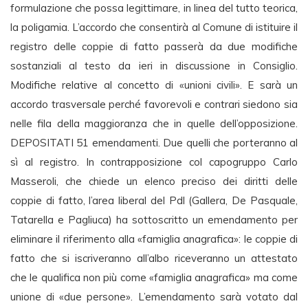
formulazione che possa legittimare, in linea del tutto teorica,
la poligamia. L’accordo che consentirà al Comune di istituire il
registro delle coppie di fatto passerà da due modifiche
sostanziali al testo da ieri in discussione in Consiglio.
Modifiche relative al concetto di «unioni civili». E sarà un
accordo trasversale perché favorevoli e contrari siedono sia
nelle fila della maggioranza che in quelle dell’opposizione.
DEPOSITATI 51 emendamenti. Due quelli che porteranno al
sì al registro. In contrapposizione col capogruppo Carlo
Masseroli, che chiede un elenco preciso dei diritti delle
coppie di fatto, l’area liberal del Pdl (Gallera, De Pasquale,
Tatarella e Pagliuca) ha sottoscritto un emendamento per
eliminare il riferimento alla «famiglia anagrafica»: le coppie di
fatto che si iscriveranno all’albo riceveranno un attestato
che le qualifica non più come «famiglia anagrafica» ma come
unione di «due persone». L’emendamento sarà votato dal