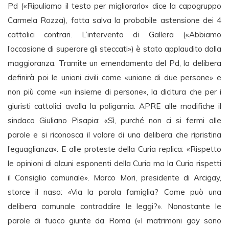
Pd («Ripuliamo il testo per migliorarlo» dice la capogruppo
Carmela Rozza), fatta salva la probabile astensione dei 4
cattolici contrari. L’intervento di Gallera («Abbiamo
l’occasione di superare gli steccati») è stato applaudito dalla
maggioranza. Tramite un emendamento del Pd, la delibera
definirà poi le unioni civili come «unione di due persone» e
non più come «un insieme di persone», la dicitura che per i
giuristi cattolici avalla la poligamia. APRE alle modifiche il
sindaco Giuliano Pisapia: «Sì, purché non ci si fermi alle
parole e si riconosca il valore di una delibera che ripristina
l’eguaglianza». E alle proteste della Curia replica: «Rispetto
le opinioni di alcuni esponenti della Curia ma la Curia rispetti
il Consiglio comunale». Marco Mori, presidente di Arcigay,
storce il naso: «Via la parola famiglia? Come può una
delibera comunale contraddire le leggi?». Nonostante le
parole di fuoco giunte da Roma («I matrimoni gay sono