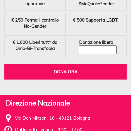
riparative
#MaQualeGender
€ 250
Ferma il controllo
€ 500
Supporta LGBTI
No-Gender
€ 1.000
Liberi tutt* da
Donazione libera
Omo-Bi-Transfobia
DONA ORA
Direzione Nazionale
Via Don Minzoni, 18 - 40121 Bologna
Dal lunedì al venerdì, 9.30 – 17.00