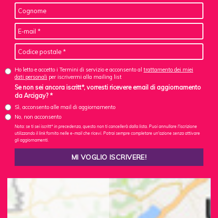
Ho letto e accetto i Termini di servizio e acconsento al
trattamento dei miei
dati personali
per iscrivermi alla mailing list
Se non sei ancora iscritt*, vorresti ricevere email di aggiornamento
da Arcigay? *
Sì, acconsento alle mail di aggiornamento
No, non acconsento
Nota: se ti sei iscritt* in precedenza, questo non ti cancellerà dalla lista. Puoi annullare l'iscrizione
utilizzando il link fornito nelle e-mail che ricevi. Potrai sempre completare un'azione senza attivare
gli aggiornamenti.