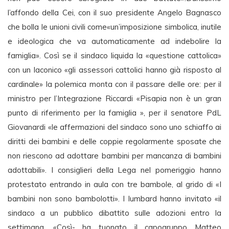
l’affondo della Cei, con il suo presidente Angelo Bagnasco
che bolla le unioni civili come«un’imposizione simbolica, inutile
e ideologica che va automaticamente ad indebolire la
famiglia». Così se il sindaco liquida la «questione cattolica»
con un laconico «gli assessori cattolici hanno già risposto al
cardinale» la polemica monta con il passare delle ore: per il
ministro per l’Integrazione Riccardi «Pisapia non è un gran
punto di riferimento per la famiglia », per il senatore PdL
Giovanardi «le affermazioni del sindaco sono uno schiaffo ai
diritti dei bambini e delle coppie regolarmente sposate che
non riescono ad adottare bambini per mancanza di bambini
adottabili». I consiglieri della Lega nel pomeriggio hanno
protestato entrando in aula con tre bambole, al grido di «I
bambini non sono bambolotti». I lumbard hanno invitato «il
sindaco a un pubblico dibattito sulle adozioni entro la
settimana. «Così- ha tuonato il capogruppo Matteo