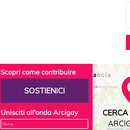
Scopri come contribuire
SOSTIENICI
Unisciti all'onda Arcigay
CERCA 
ARCIG