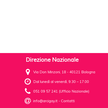
Direzione Nazionale
Via Don Minzoni, 18 - 40121 Bologna
Dal lunedì al venerdì, 9.30 – 17.00
051 09 57 241 (Ufficio Nazionale)
info@arcigay.it
-
Contatti