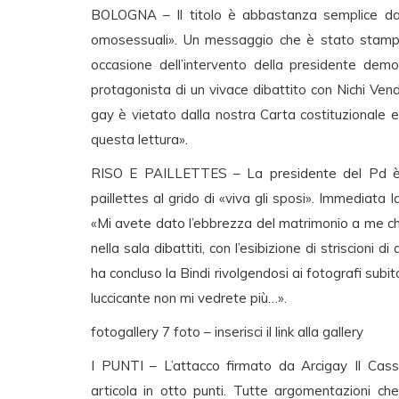
BOLOGNA – Il titolo è abbastanza semplice da i
omosessuali». Un messaggio che è stato stampato 
occasione dell’intervento della presidente demo
protagonista di un vivace dibattito con Nichi Ven
gay è vietato dalla nostra Carta costituzionale e
questa lettura».
RISO E PAILLETTES – La presidente del Pd è sta
paillettes al grido di «viva gli sposi». Immediata la
«Mi avete dato l’ebbrezza del matrimonio a me c
nella sala dibattiti, con l’esibizione di striscioni di
ha concluso la Bindi rivolgendosi ai fotografi subito
luccicante non mi vedrete più…».
fotogallery 7 foto – inserisci il link alla gallery
I PUNTI – L’attacco firmato da Arcigay Il Cass
articola in otto punti. Tutte argomentazioni ch