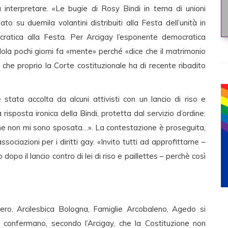
nterpretare. «Le bugie di Rosy Bindi in tema di unioni
su duemila volantini distribuiti alla Festa dell’unità in
cratica alla Festa. Per Arcigay l’esponente democratica
dola pochi giorni fa «mente» perché «dice che il matrimonio
 che proprio la Corte costituzionale ha di recente ribadito
ta accolta da alcuni attivisti con un lancio di riso e
 risposta ironica della Bindi, protetta dal servizio d’ordine:
he non mi sono sposata…». La contestazione è proseguita,
 associazioni per i diritti gay. «Invito tutti ad approfittarne –
 dopo il lancio contro di lei di riso e paillettes – perchè così
ero, Arcilesbica Bologna, Famiglie Arcobaleno, Agedo si
e confermano, secondo l’Arcigay, che la Costituzione non