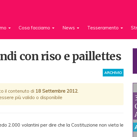
iamo
Cosa facciamo
News
Tesseramento
St
ndi con riso e paillettes
ARCHIVIO
to il contenuto di
18 Settembre 2012
.
ssere più valido o disponibile
do 2.000 volantini per dire che la Costituzione non vieta le