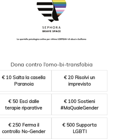
Dona contro l’omo-bi-transfobia
€ 10
Salta la casella
€ 20
Risolvi un
Paranoia
imprevisto
€ 50
Esci dalle
€ 100
Sostieni
terapie riparative
#MaQualeGender
€ 250
Ferma il
€ 500
Supporta
controllo No-Gender
LGBTI