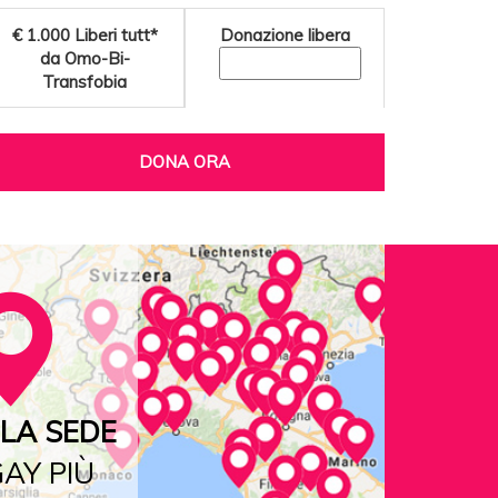
€ 1.000
Liberi tutt*
Donazione libera
da Omo-Bi-
Transfobia
DONA ORA
LA SEDE
AY PIÙ