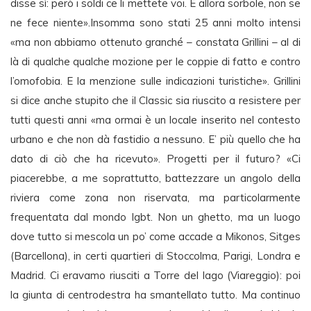
disse sì: però i soldi ce li mettete voi. E allora sorbole, non se
ne fece niente».Insomma sono stati 25 anni molto intensi
«ma non abbiamo ottenuto granché – constata Grillini – al di
là di qualche qualche mozione per le coppie di fatto e contro
l’omofobia. E la menzione sulle indicazioni turistiche». Grillini
si dice anche stupito che il Classic sia riuscito a resistere per
tutti questi anni «ma ormai è un locale inserito nel contesto
urbano e che non dà fastidio a nessuno. E’ più quello che ha
dato di ciò che ha ricevuto». Progetti per il futuro? «Ci
piacerebbe, a me soprattutto, battezzare un angolo della
riviera come zona non riservata, ma particolarmente
frequentata dal mondo lgbt. Non un ghetto, ma un luogo
dove tutto si mescola un po’ come accade a Mikonos, Sitges
(Barcellona), in certi quartieri di Stoccolma, Parigi, Londra e
Madrid. Ci eravamo riusciti a Torre del lago (Viareggio): poi
la giunta di centrodestra ha smantellato tutto. Ma continuo