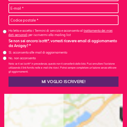
Ho letto e accetto i Termini di servizio e acconsento al
trattamento dei miei
dati personali
per iscrivermi alla mailing list
Se non sei ancora iscritt*, vorresti ricevere email di aggiornamento
da Arcigay? *
Sì, acconsento alle mail di aggiornamento
No, non acconsento
Nota: se ti sei iscritt* in precedenza, questo non ti cancellerà dalla lista. Puoi annullare l'iscrizione
utilizzando il link fornito nelle e-mail che ricevi. Potrai sempre completare un'azione senza attivare
gli aggiornamenti.