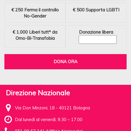
€ 250
Ferma il controllo
€ 500
Supporta LGBTI
No-Gender
€ 1.000
Liberi tutt* da
Donazione libera
Omo-Bi-Transfobia
DONA ORA
Direzione Nazionale
Via Don Minzoni, 18 - 40121 Bologna
Dal lunedì al venerdì, 9.30 – 17.00