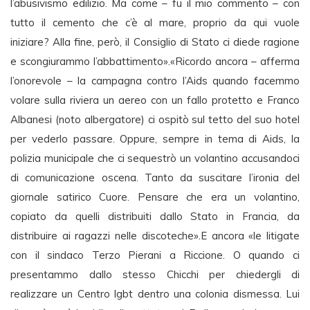
l’abusivismo edilizio. Ma come – fu il mio commento – con
tutto il cemento che c’è al mare, proprio da qui vuole
iniziare? Alla fine, però, il Consiglio di Stato ci diede ragione
e scongiurammo l’abbattimento».«Ricordo ancora – afferma
l’onorevole – la campagna contro l’Aids quando facemmo
volare sulla riviera un aereo con un fallo protetto e Franco
Albanesi (noto albergatore) ci ospitò sul tetto del suo hotel
per vederlo passare. Oppure, sempre in tema di Aids, la
polizia municipale che ci sequestrò un volantino accusandoci
di comunicazione oscena. Tanto da suscitare l’ironia del
giornale satirico Cuore. Pensare che era un volantino,
copiato da quelli distribuiti dallo Stato in Francia, da
distribuire ai ragazzi nelle discoteche».E ancora «le litigate
con il sindaco Terzo Pierani a Riccione. O quando ci
presentammo dallo stesso Chicchi per chiedergli di
realizzare un Centro lgbt dentro una colonia dismessa. Lui