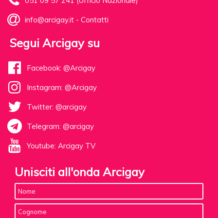
051 09 57 241 (Ufficio Nazionale)
info@arcigay.it
-
Contatti
Segui Arcigay su
Facebook: @Arcigay
Instagram: @Arcigay
Twitter: @arcigay
Telegram: @arcigay
Youtube: Arcigay TV
Unisciti all'onda Arcigay