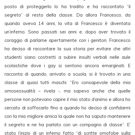
posto di proteggerlo lo ha tradito e ha raccontato “il
segreto” al resto della classe. Da allora Francesco, da
quando aveva 14 anni, la vita di Francesco è diventata
un’inferno. Sono passati sei anni e, dopo aver trovato il
coraggio di parlarne apertamente con i genitori, Francesco
ha deciso di raccontare la sua storia per evitare che altri
studenti siano costretti a subire insulti verbali nelle aule
scolastiche dove i gay si sentono ancora emarginati. E
racconta di quando, arrivato a scuola, si è trovato in una
classe di quasi tutti maschi: “Ero consapevole della mia
omosessualità – rivela -, ma sapevo anche che quelle
persone non potevano capire il mio stato d’animo e allora ho
cercato di soffocarlo fino a quando ho deciso di confidarmi
con la mia migliore amica la quale non ha saputo mantenere
il segreto e ne ha parlato con un compagno di classe”. E’
stato l’inizio di un inferno fatto “di scritte omofobe sulla