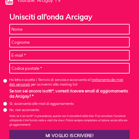
Youtube: Arcigay TV
Unisciti all'onda Arcigay
Ho letto e accetto i Termini di servizio e acconsento al
trattamento dei miei
dati personali
per iscrivermi alla mailing list
Se non sei ancora iscritt*, vorresti ricevere email di aggiornamento
da Arcigay? *
Sì, acconsento alle mail di aggiornamento
No, non acconsento
Nota: se ti sei iscritt* in precedenza, questo non ti cancellerà dalla lista. Puoi annullare l'iscrizione
utilizzando il link fornito nelle e-mail che ricevi. Potrai sempre completare un'azione senza attivare
gli aggiornamenti.