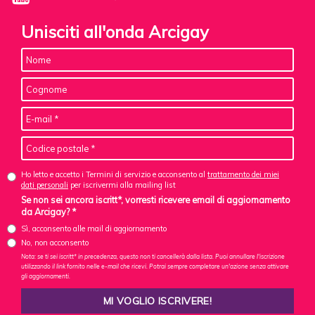
Unisciti all'onda Arcigay
Ho letto e accetto i Termini di servizio e acconsento al
trattamento dei miei
dati personali
per iscrivermi alla mailing list
Se non sei ancora iscritt*, vorresti ricevere email di aggiornamento
da Arcigay? *
Sì, acconsento alle mail di aggiornamento
No, non acconsento
Nota: se ti sei iscritt* in precedenza, questo non ti cancellerà dalla lista. Puoi annullare l'iscrizione
utilizzando il link fornito nelle e-mail che ricevi. Potrai sempre completare un'azione senza attivare
gli aggiornamenti.