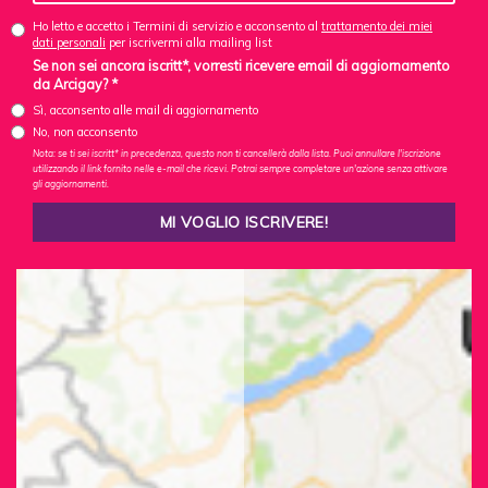
Ho letto e accetto i Termini di servizio e acconsento al
trattamento dei miei
dati personali
per iscrivermi alla mailing list
Se non sei ancora iscritt*, vorresti ricevere email di aggiornamento
da Arcigay? *
Sì, acconsento alle mail di aggiornamento
No, non acconsento
Nota: se ti sei iscritt* in precedenza, questo non ti cancellerà dalla lista. Puoi annullare l'iscrizione
utilizzando il link fornito nelle e-mail che ricevi. Potrai sempre completare un'azione senza attivare
gli aggiornamenti.