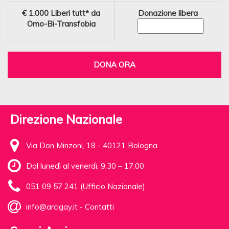
€ 1.000
Liberi tutt* da
Donazione libera
Omo-Bi-Transfobia
DONA ORA
Direzione Nazionale
Via Don Minzoni, 18 - 40121 Bologna
Dal lunedì al venerdì, 9.30 – 17.00
051 09 57 241 (Ufficio Nazionale)
info@arcigay.it
-
Contatti