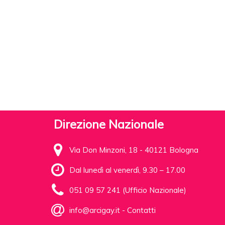
Direzione Nazionale
Via Don Minzoni, 18 - 40121 Bologna
Dal lunedì al venerdì, 9.30 – 17.00
051 09 57 241 (Ufficio Nazionale)
info@arcigay.it
-
Contatti