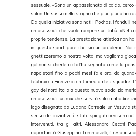
sessuale. «Sono un appassionato di calcio, cerco
solo». Un sasso nello stagno che pian piano ha racc
Da quella iniziativa sono nati i Pochos, i fanciulli
omosessuali che vuole rompere un tabù. «Nel calc
proprie tendenze. La prestazione atletica non ha n
in questo sport pare che sia un problema. Noi n
ghettizzeremo a nostra volta, ma vogliamo giocar
gol non si chiede a chi l’ha segnato come la pens
napoletani fino a pochi mesi fa e ora, da quand’
febbraio a Firenze in un torneo a dieci squadre. L
gay del nord Italia a questo nuovo sodalizio meri
omosessuali, un mix che servirà solo a ribadire che 
logo disegnato da Luciano Correale: un Vesuvio stil
senso dell’iniziativa è stato spiegato ieri sera n
intervenuti, tra gli altri, Alessandro Cecchi Pa
opportunità Giuseppina Tommasielli, il responsabi