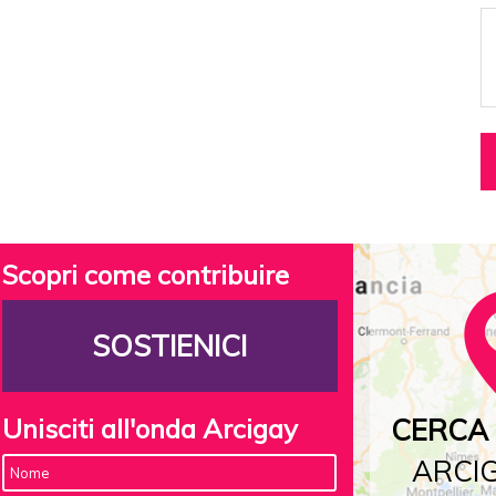
Scopri come contribuire
SOSTIENICI
Unisciti all'onda Arcigay
CERCA 
ARCIG