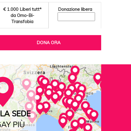
€ 1.000
Liberi tutt*
Donazione libera
da Omo-Bi-
Transfobia
DONA ORA
LA SEDE
AY PIÙ