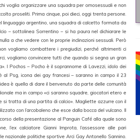
 chi voglia organizzare una squadra per omosessuali e non
olto proseliti. Prima cinque, poi dieci, oggi trenta persone.
 nel linguaggio argentino, una squadra di calcetto formata da
io – sottolinea Sorrentino – si ha paura nel dichiarare le
ulla a che vedere con le proprie inclinazioni sessuali. Però
on vogliamo combattere i pregiudizi, perché altrimenti ci
ci, vogliamo convincere tutti che quando si segna un gran
a». I Pochos – Pocho è il soprannome di Lavezzi, idolo dei
è al Psg, icona dei gay francesi – saranno in campo il 23
’idea è quella di dare il benvenuto da parte delle comunità
dionale ma in campo «ci saranno squadre, giocatori etero e
si tratta di una partita di calcio». Magliette azzurre con il
izzato con l’arcobaleno che esce dalla bocca del vulcano. Il
el corso della presentazione al Panguin Café alla quale sono
one, l’ex calciatore Gianni Improta, l’assessore alle pari
le nazionale politiche sportive Arci Gay Antonello Sannino.