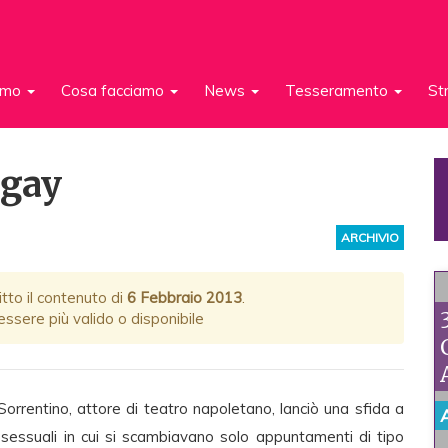
iamo
Cosa facciamo
News
Tesseramento
St
a gay
ARCHIVIO
itto il contenuto di
6 Febbraio 2013
.
ssere più valido o disponibile
rrentino, attore di teatro napoletano, lanciò una sfida a
mosessuali in cui si scambiavano solo appuntamenti di tipo