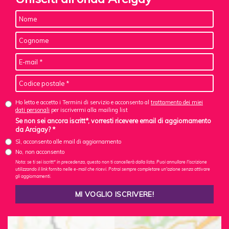
Ho letto e accetto i Termini di servizio e acconsento al
trattamento dei miei
dati personali
per iscrivermi alla mailing list
Se non sei ancora iscritt*, vorresti ricevere email di aggiornamento
da Arcigay? *
Sì, acconsento alle mail di aggiornamento
No, non acconsento
Nota: se ti sei iscritt* in precedenza, questo non ti cancellerà dalla lista. Puoi annullare l'iscrizione
utilizzando il link fornito nelle e-mail che ricevi. Potrai sempre completare un'azione senza attivare
gli aggiornamenti.