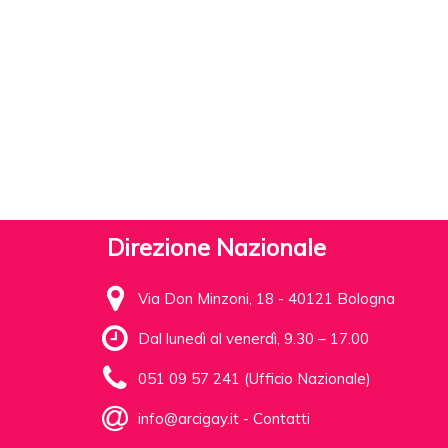
Direzione Nazionale
Via Don Minzoni, 18 - 40121 Bologna
Dal lunedì al venerdì, 9.30 – 17.00
051 09 57 241 (Ufficio Nazionale)
info@arcigay.it
-
Contatti