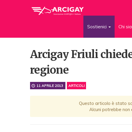
Sostienici
Chi s
Arcigay Friuli chiede
regione
11 APRILE 2013
ARTICOLI
Questo articolo è stato scr
Alcuni potrebbe non e