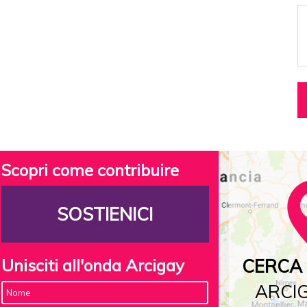
Scopri come contribuire
SOSTIENICI
Unisciti all'onda Arcigay
CERCA 
ARCIG