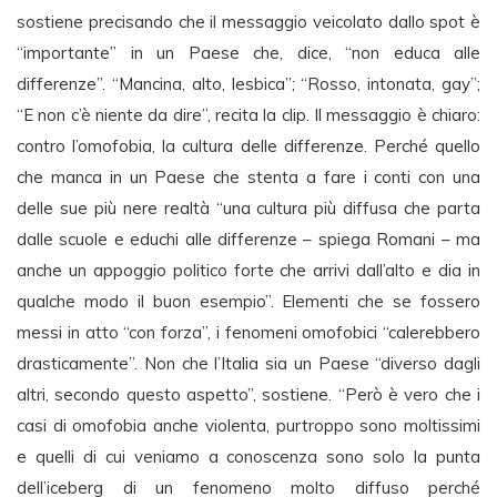
sostiene precisando che il messaggio veicolato dallo spot è
“importante” in un Paese che, dice, “non educa alle
differenze”. “Mancina, alto, lesbica”; “Rosso, intonata, gay”;
“E non c’è niente da dire”, recita la clip. Il messaggio è chiaro:
contro l’omofobia, la cultura delle differenze. Perché quello
che manca in un Paese che stenta a fare i conti con una
delle sue più nere realtà “una cultura più diffusa che parta
dalle scuole e educhi alle differenze – spiega Romani – ma
anche un appoggio politico forte che arrivi dall’alto e dia in
qualche modo il buon esempio”. Elementi che se fossero
messi in atto “con forza”, i fenomeni omofobici “calerebbero
drasticamente”. Non che l’Italia sia un Paese “diverso dagli
altri, secondo questo aspetto”, sostiene. “Però è vero che i
casi di omofobia anche violenta, purtroppo sono moltissimi
e quelli di cui veniamo a conoscenza sono solo la punta
dell’iceberg di un fenomeno molto diffuso perché