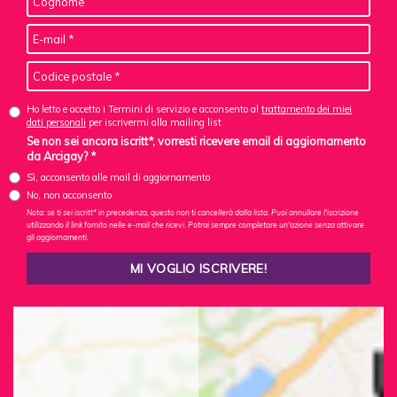
Ho letto e accetto i Termini di servizio e acconsento al
trattamento dei miei
dati personali
per iscrivermi alla mailing list
Se non sei ancora iscritt*, vorresti ricevere email di aggiornamento
da Arcigay? *
Sì, acconsento alle mail di aggiornamento
No, non acconsento
Nota: se ti sei iscritt* in precedenza, questo non ti cancellerà dalla lista. Puoi annullare l'iscrizione
utilizzando il link fornito nelle e-mail che ricevi. Potrai sempre completare un'azione senza attivare
gli aggiornamenti.