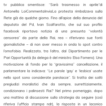
tv pubblica smentisce: “Sarà trasmesso in aprile”di
Antonella LoiCommentaInviaLa protesta rimbalzava sulla
Rete già da qualche giorno. Fino all’apice della denuncia del
deputato del Pd, Ivan Scalfarotto, che sul suo profilo
facebook riportava notizia di una presunta “volontà
censorea” da parte della Rai, rea – riferivano sue fonti
giornalistiche – di non aver messo in onda lo spot contro
l’omofobia. Realizzato, tra l’altro, dal Dipartimento per le
Pari Opportunità (la delega è del ministro Elsa Fornero). Una
motivazione di fondo per la “gravissima” cancellazione, il
parlamentare la indicava: “Le parole ‘gay’ e ‘lesbica’ usate
nello spot sono considerate parolacce”. Si tratta dei soliti
pregiudizi moralistici che da sempre, surrettiziamente,
condizionano i palinsesti Rai? Nel primo pomeriggio, dopo
una mattina di discussione sulla strategia da seguire (così
riferiva l’ufficio stampa ndr), la risposta in un laconico