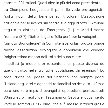
spartirsi 391 milioni. Quasi dieci in più dell’anno precedente.
La Champions League del 5 per mille vede protagonisti i
“soliti noti” della beneficenza tricolore: l’Associazione
nazionale per la ricerca sul cancro si è aggiudicata 55 milioni,
seguita a distanza da Emergency (11) e Medici senza
frontiere (8,7). Dietro i big si affolla però per la variopinta
“armata Brancaleone” di Confraternite, onlus, oratori, bande
civiche, associazioni ecologiste e dopolavori che disegna
l’originalissima mappa dell’Italia del buon cuore.
I risultati (a modo loro) raccontano un paese diverso da
quello ritratto nelle cronache quotidiane. Un esempio? La
fede, anche nel paese del Vaticano, non sempre paga:
l’Unione degli atei e agnostici razionalisti ha ricevuto 140mila
euro, uno zero in più di evangelici, apostolici e pentecostali,
30mila euro meglio dei Testimoni di Geova e quasi cento
volte la somma (1.717 euro) che si è messa in tasca grazie