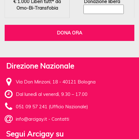
€ 1.000
Liberi tutt* da
Donazione libera
Omo-Bi-Transfobia
DONA ORA
Direzione Nazionale
Via Don Minzoni, 18 - 40121 Bologna
Dal lunedì al venerdì, 9.30 – 17.00
051 09 57 241 (Ufficio Nazionale)
info@arcigay.it
-
Contatti
Segui Arcigay su