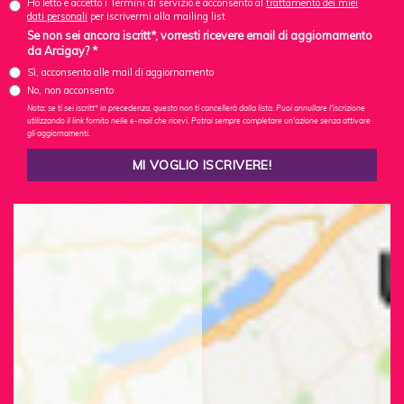
Ho letto e accetto i Termini di servizio e acconsento al
trattamento dei miei
dati personali
per iscrivermi alla mailing list
Se non sei ancora iscritt*, vorresti ricevere email di aggiornamento
da Arcigay? *
Sì, acconsento alle mail di aggiornamento
No, non acconsento
Nota: se ti sei iscritt* in precedenza, questo non ti cancellerà dalla lista. Puoi annullare l'iscrizione
utilizzando il link fornito nelle e-mail che ricevi. Potrai sempre completare un'azione senza attivare
gli aggiornamenti.