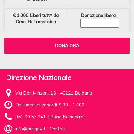
€ 1.000
Liberi tutt* da
Donazione libera
Omo-Bi-Transfobia
DONA ORA
Direzione Nazionale
Via Don Minzoni, 18 - 40121 Bologna
Dal lunedì al venerdì, 9.30 – 17.00
051 09 57 241 (Ufficio Nazionale)
info@arcigay.it
-
Contatti