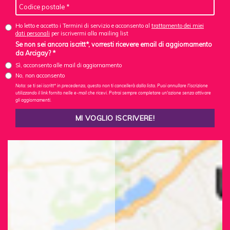
Ho letto e accetto i Termini di servizio e acconsento al
trattamento dei miei
dati personali
per iscrivermi alla mailing list
Se non sei ancora iscritt*, vorresti ricevere email di aggiornamento
da Arcigay? *
Sì, acconsento alle mail di aggiornamento
No, non acconsento
Nota: se ti sei iscritt* in precedenza, questo non ti cancellerà dalla lista. Puoi annullare l'iscrizione
utilizzando il link fornito nelle e-mail che ricevi. Potrai sempre completare un'azione senza attivare
gli aggiornamenti.