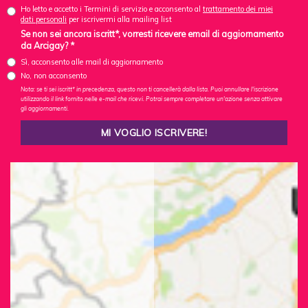
Ho letto e accetto i Termini di servizio e acconsento al
trattamento dei miei
dati personali
per iscrivermi alla mailing list
Se non sei ancora iscritt*, vorresti ricevere email di aggiornamento
da Arcigay? *
Sì, acconsento alle mail di aggiornamento
No, non acconsento
Nota: se ti sei iscritt* in precedenza, questo non ti cancellerà dalla lista. Puoi annullare l'iscrizione
utilizzando il link fornito nelle e-mail che ricevi. Potrai sempre completare un'azione senza attivare
gli aggiornamenti.