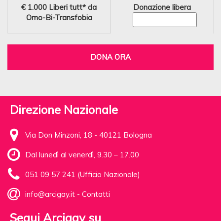
€ 1.000
Liberi tutt* da
Donazione libera
Omo-Bi-Transfobia
DONA ORA
Direzione Nazionale
Via Don Minzoni, 18 - 40121 Bologna
Dal lunedì al venerdì, 9.30 – 17.00
051 09 57 241 (Ufficio Nazionale)
info@arcigay.it
-
Contatti
Segui Arcigay su