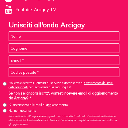
Youtube: Arcigay TV
Unisciti all'onda Arcigay
Ho letto e accetto i Termini di servizio e acconsento al
trattamento dei miei
dati personali
per iscrivermi alla mailing list
Se non sei ancora iscritt*, vorresti ricevere email di aggiornamento
da Arcigay? *
Sì, acconsento alle mail di aggiornamento
No, non acconsento
Nota: se ti sei iscritt* in precedenza, questo non ti cancellerà dalla lista. Puoi annullare l'iscrizione
utilizzando il link fornito nelle e-mail che ricevi. Potrai sempre completare un'azione senza attivare
gli aggiornamenti.