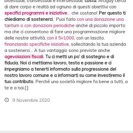
bisessuali, transessuali e intersessuali,
costa
. Arcigay cerca
di dare corpo e realtà ad ognuno di questi obiettivi con
specifici programmi e iniziative
… che costano!
Per questo ti
chiediamo di sostenerci.
Puoi farlo
con una donazione una
tantum o con donazioni periodiche
anche di piccolo importo
ma che ci consentono di fare una programmazione migliore
delle nostre attività,
con il 5×1000
, con un lascito,
finanziando specifiche iniziative,
sollecitando la tua azienda
a sostenerci… A tuo vantaggio sono previste anche
agevolazioni fiscali.
Tu ci metti un po’ di sostegno e di
fiducia. Noi ci mettiamo lavoro, testa
e passione e ci
impegniamo a tenerti informato sulla progressione del
nostro lavoro comune e a informarti su come investiremo il
tuo contributo.
Perché una società migliore fa bene a tutti, a
te e a noi.[:]
9 Novembre 2020