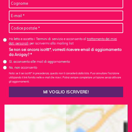
Ho letto e accetto i Termini di servizio e acconsento al
trattamento dei miei
dati personali
per iscrivermi alla mailing list
Se non sei ancora iscritt*, vorresti ricevere email di aggiornamento
da Arcigay? *
Sì, acconsento alle mail di aggiornamento
No, non acconsento
Nota: se ti sei iscritt* in precedenza, questo non ti cancellerà dalla lista. Puoi annullare l'iscrizione
utilizzando il link fornito nelle e-mail che ricevi. Potrai sempre completare un'azione senza attivare
gli aggiornamenti.