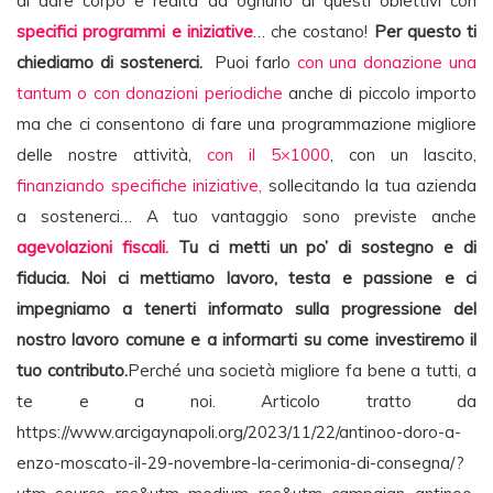
di dare corpo e realtà ad ognuno di questi obiettivi con
specifici programmi e iniziative
… che costano!
Per questo ti
chiediamo di sostenerci.
Puoi farlo
con una donazione una
tantum o con donazioni periodiche
anche di piccolo importo
ma che ci consentono di fare una programmazione migliore
delle nostre attività,
con il 5×1000
, con un lascito,
finanziando specifiche iniziative,
sollecitando la tua azienda
a sostenerci… A tuo vantaggio sono previste anche
agevolazioni fiscali.
Tu ci metti un po’ di sostegno e di
fiducia. Noi ci mettiamo lavoro, testa e passione e ci
impegniamo a tenerti informato sulla progressione del
nostro lavoro comune e a informarti su come investiremo il
tuo contributo.
Perché una società migliore fa bene a tutti, a
te e a noi. Articolo tratto da
https://www.arcigaynapoli.org/2023/11/22/antinoo-doro-a-
enzo-moscato-il-29-novembre-la-cerimonia-di-consegna/?