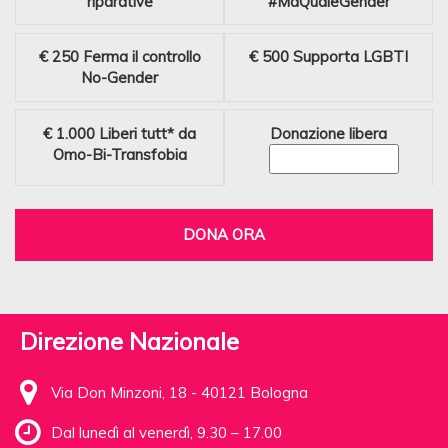
riparative
#MaQualeGender
€ 250
Ferma il controllo
€ 500
Supporta LGBTI
No-Gender
€ 1.000
Liberi tutt* da
Donazione libera
Omo-Bi-Transfobia
DONA ORA
Direzione Nazionale
Via Don Minzoni, 18 - 40121 Bologna
Dal lunedì al venerdì, 9.30 – 17.00