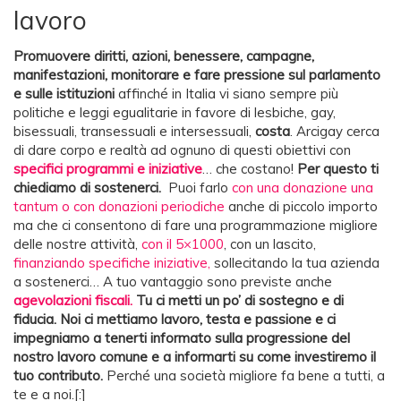
lavoro
Promuovere diritti, azioni, benessere, campagne,
manifestazioni, monitorare e fare pressione sul parlamento
e sulle istituzioni
affinché in Italia vi siano sempre più
politiche e leggi egualitarie in favore di lesbiche, gay,
bisessuali, transessuali e intersessuali,
costa
. Arcigay cerca
di dare corpo e realtà ad ognuno di questi obiettivi con
specifici programmi e iniziative
… che costano!
Per questo ti
chiediamo di sostenerci.
Puoi farlo
con una donazione una
tantum o con donazioni periodiche
anche di piccolo importo
ma che ci consentono di fare una programmazione migliore
delle nostre attività,
con il 5×1000
, con un lascito,
finanziando specifiche iniziative,
sollecitando la tua azienda
a sostenerci… A tuo vantaggio sono previste anche
agevolazioni fiscali.
Tu ci metti un po’ di sostegno e di
fiducia. Noi ci mettiamo lavoro, testa
e passione e ci
impegniamo a tenerti informato sulla progressione del
nostro lavoro comune e a informarti su come investiremo il
tuo contributo.
Perché una società migliore fa bene a tutti, a
te e a noi.[:]