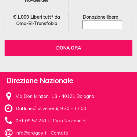
No-Gender
€ 1.000
Liberi tutt* da
Donazione libera
Omo-Bi-Transfobia
DONA ORA
Direzione Nazionale
Via Don Minzoni, 18 - 40121 Bologna
Dal lunedì al venerdì, 9.30 – 17.00
051 09 57 241 (Ufficio Nazionale)
info@arcigay.it
-
Contatti