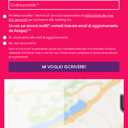
Ho letto e accetto i Termini di servizio e acconsento al
trattamento dei miei
dati personali
per iscrivermi alla mailing list
Se non sei ancora iscritt*, vorresti ricevere email di aggiornamento
da Arcigay? *
Sì, acconsento alle mail di aggiornamento
No, non acconsento
Nota: se ti sei iscritt* in precedenza, questo non ti cancellerà dalla lista. Puoi annullare l'iscrizione
utilizzando il link fornito nelle e-mail che ricevi. Potrai sempre completare un'azione senza attivare
gli aggiornamenti.